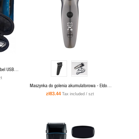
QUICK VIEW
ADD TO CART
abel USB-A
zt
Maszynka do golenia akumulatorowa - Eldom
G54 ian
zł83.44
Tax included / szt