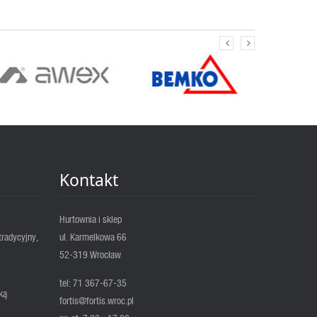
Kontakt
Hurtownia i sklep
tradycyjny,
ul. Karmelkowa 66
52-319 Wrocław
tel: 71 367-67-35
ką
fortis@fortis.wroc.pl