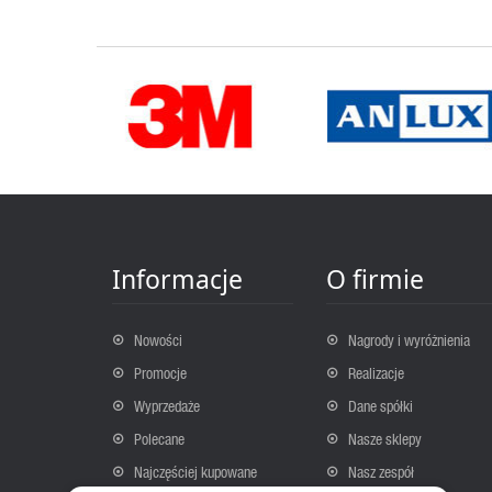
Informacje
O firmie
Nowości
Nagrody i wyróżnienia
Promocje
Realizacje
Wyprzedaże
Dane spółki
Polecane
Nasze sklepy
Najczęściej kupowane
Nasz zespół