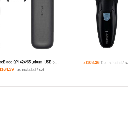
QUICK VIEW
QUICK VIEW
ADD TO CART
OneBlade QP1424/65 ,akum ,USB,bez
zł108.36
Tax included / s
owarki ,IPX7 ,trymer ,5w1,etui
ł164.39
Tax included / szt