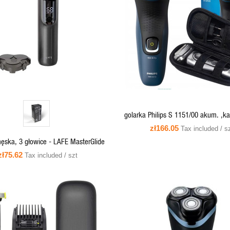
QUICK VIEW
QUICK VIEW
ADD TO CART
golarka Philips S 1151/00 akum. ,k
,4DFlex ,IPX7
zł166.05
Tax included / s
ęska, 3 głowice - LAFE MasterGlide
zł75.62
Tax included / szt