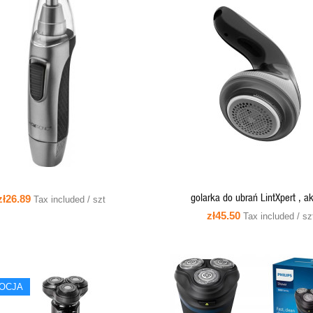
QUICK VIEW
QUICK VIEW
ADD TO CART
golarka do ubrań LintXpert , a
zł26.89
Tax included / szt
DC5V1A,400mAh,
zł45.50
Tax included / sz
OCJA