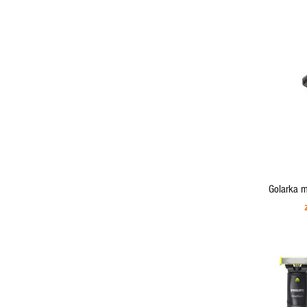
ADD TO CART
Golarka m