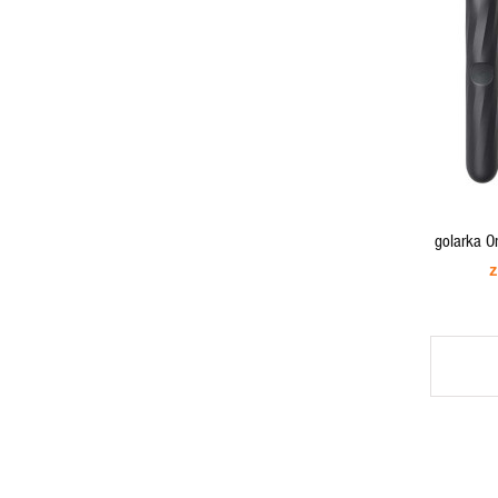
ADD TO CART
golarka 
ład
z