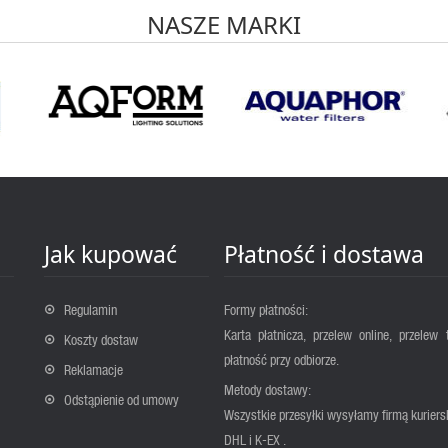
NASZE MARKI
Jak kupować
Płatność i dostawa
Regulamin
Formy płatności:
Karta płatnicza, przelew online, przelew 
Koszty dostaw
płatność przy odbiorze.
Reklamacje
Metody dostawy:
Odstąpienie od umowy
Wszystkie przesyłki wysyłamy firmą kuriers
DHL i K-EX .