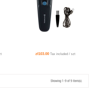
QUICK VIEW
ADD TO CART
zł103.00
zt
Tax included / szt
Showing 1-9 of 9 item(s).