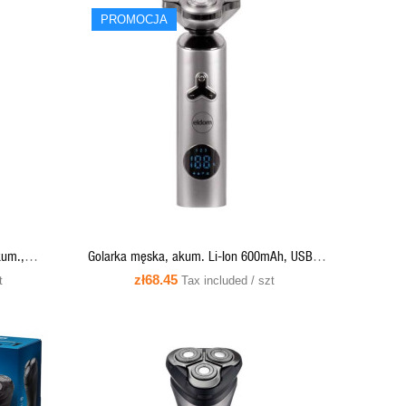
PROMOCJA
QUICK VIEW
ADD TO CART
kum.,
Golarka męska, akum. Li-Ion 600mAh, USB -
G55 Eldom
zł68.45
t
Tax included / szt