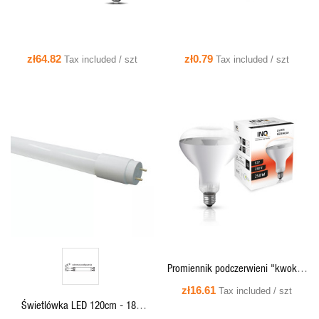
zł64.82
zł0.79
Tax included / szt
Tax included / szt
QUICK VIEW
QUICK VIEW
Promiennik podczerwieni "kwoka"
250W E27 R125 clear - PR04 INQ
zł16.61
Tax included / szt
Świetlówka LED 120cm - 18W