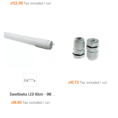
2520lm 4000K (neutralny-biały)
zł11.38
Tax included / szt
G13 - ELU124NW INQ (sprzedaż
wyłącznie w pełnych kartonach 25
szt.)
QUICK VIEW
QUICK VIEW
zł0.73
Tax included / szt
Świetlówka LED 60cm - 9W
1260lm 4000K (neutralny-biały)
zł8.60
Tax included / szt
G13 - ELU114NW INQ