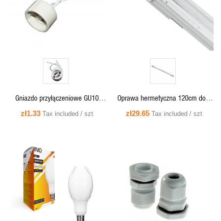
Gniazdo przyłączeniowe GU10
Oprawa hermetyczna 120cm do 2
ceramiczne, z kablem
tub LED 120 cm T8 G13, IP65,
zł1.33
zł29.65
Tax included / szt
Tax included / szt
zasilanie jednostronne, klosz PS -
OLSA TECHNIC II INQ
QUICK VIEW
QUICK VIEW