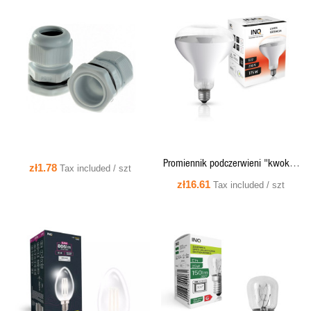
QUICK VIEW
QUICK VIEW
Promiennik podczerwieni "kwoka"
zł1.78
Tax included / szt
175W E27 R125 clear - PR03 INQ
zł16.61
Tax included / szt
QUICK VIEW
QUICK VIEW