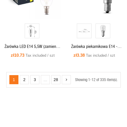
Żarówka LED E14 5,5W (zamiennik
Żarówka piekarnikowa E14 -
60W) 806lm 4000K (neutralno-
300st.C 25W E14 T25 - ZT03 INQ
zł10.73
zł3.38
Tax included / szt
Tax included / szt
biała) - EDB020NW INQ
Showing 1-12 of 335 item(s).
1
2
3
…
28