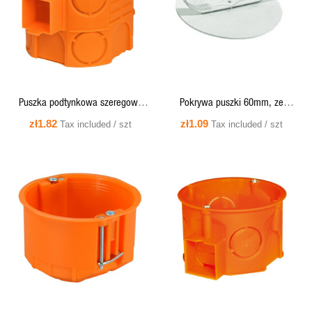
Puszka podtynkowa szeregowa
Pokrywa puszki 60mm, ze
S60DFw głeboka z wkrętami
skrzydełkami rozporowymi - WS60
zł1.82
zł1.09
Tax included / szt
Tax included / szt
60mm
Simet
QUICK VIEW
QUICK VIEW