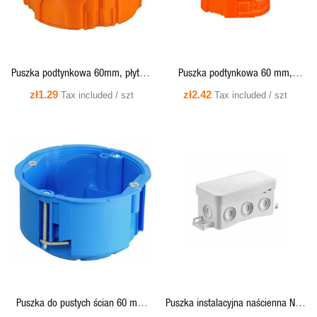
Puszka podtynkowa 60mm, płytka,
Puszka podtynkowa 60 mm,
z wkrętami, pomarańczowa -
szeregowa, ekstra - głęboka 80
zł1.29
zł2.42
Tax included / szt
Tax included / szt
Z60KFw Simet
mm, z wkrętami - S60GFw Simet
QUICK VIEW
QUICK VIEW
Puszka do pustych ścian 60 mm,
Puszka instalacyjna naścienna NS8