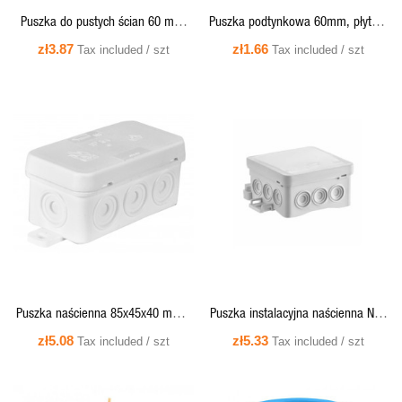
Puszka do pustych ścian 60 mm,
Puszka podtynkowa 60mm, płytka,
płytka, pomarańczowa - P60KF
szeregowa, z wkrętami,
zł3.87
zł1.66
Tax included / szt
Tax included / szt
Simet
pomarańczowa - S60KFw Simet
QUICK VIEW
QUICK VIEW
Puszka naścienna 85x45x40 mm z
Puszka instalacyjna naścienna NS5
dławicą zintegrowaną,
FASTBOX&HOOK szary 35360102
zł5.08
zł5.33
Tax included / szt
Tax included / szt
samozatrzaskowa, seria Fastbox -
SIMET
N8w Simet