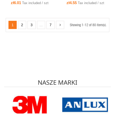
łączona - PV60K Simet
FASTBOX&HOOK szary 35357102
zł6.01
zł4.55
Tax included / szt
Tax included / szt
SIMET
Showing 1-12 of 80 item(s).
1
2
3
…
7
NASZE MARKI