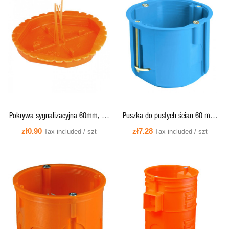
QUICK VIEW
QUICK VIEW
Pokrywa sygnalizacyjna 60mm, do
Puszka do pustych ścian 60 mm,
puszek podtynkowych - PS60
głęboka, łączona - PV60D Simet
zł0.90
zł7.28
Tax included / szt
Tax included / szt
Simet
QUICK VIEW
QUICK VIEW