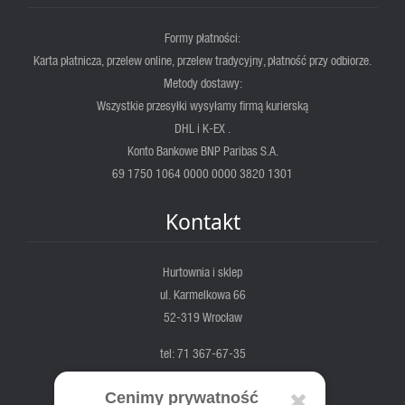
Formy płatności:
Karta płatnicza, przelew online, przelew tradycyjny, płatność przy odbiorze.
Metody dostawy:
Wszystkie przesyłki wysyłamy firmą kurierską
DHL i K-EX .
Konto Bankowe BNP Paribas S.A.
69 1750 1064 0000 0000 3820 1301
Kontakt
Hurtownia i sklep
ul. Karmelkowa 66
52-319 Wrocław
tel: 71 367-67-35
fortis@fortis.wroc.pl
Cenimy prywatność
pn-pt. 7:00 - 17:00