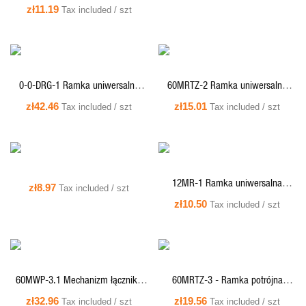
pojedyncza zaokrąglona z
zł11.19
Tax included / szt
tworzywa Karlik MINI - taupe
QUICK VIEW
QUICK VIEW
0-0-DRG-1 Ramka uniwersalna
60MRTZ-2 Ramka uniwersalna
pojedyncza - szkło (ramka: biała,
podwójna zaokrąglona z tworzywa
zł42.46
zł15.01
Tax included / szt
Tax included / szt
spód: biały), biały
Karlik MINI - taupe
QUICK VIEW
QUICK VIEW
12MR-1 Ramka uniwersalna
zł8.97
Tax included / szt
pojedyncza z tworzywa czarny mat
zł10.50
Tax included / szt
MINI
60MWP-3.1 Mechanizm łącznika
60MRTZ-3 - Ramka potrójna
schodowego (jeden klawisz bez
zaokrąglona Karlik MINI - taupe
zł32.96
zł19.56
Tax included / szt
Tax included / szt