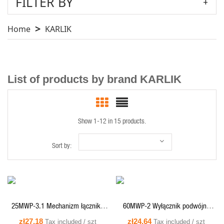
FILTER BY
Home
KARLIK
List of products by brand KARLIK
Show 1-12 in 15 products.
QUICK VIEW
QUICK VIEW
Sort by:
QUICK VIEW
QUICK VIEW
25MWP-3.1 Mechanizm łącznika
60MWP-2 Wyłącznik podwójny
schodowego (jeden klawisz bez
Karlik MINI - taupe
zł27.18
zł24.64
Tax included / szt
Tax included / szt