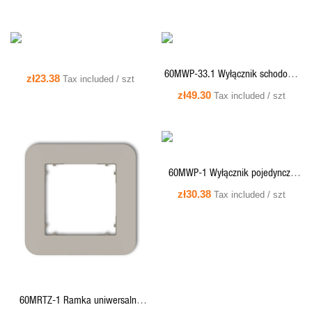
piktogramu), biały mat
QUICK VIEW
60MWP-33.1 Wyłącznik schodowy
zł23.38
Tax included / szt
podwójny Karlik MINI - taupe
zł49.30
Tax included / szt
60MWP-1 Wyłącznik pojedynczy
QUICK VIEW
Karlik MINI - taupe
zł30.38
Tax included / szt
QUICK VIEW
QUICK VIEW
60MRTZ-1 Ramka uniwersalna