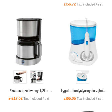
,AutoClean, Anti-Drip/Calc, para
zł56.72
Tax included / szt
pion.[638554] - DB 3703 Clatronic
QUICK VIEW
QUICK VIEW
Ekspres przelewowy 1,2L z
Irygator dentystyczny do zębów
dzbankiem termosem Clatronic KA
ProfiCare PC-MD 3005
zł217.02
zł65.05
Tax included / szt
Tax included / szt
3805