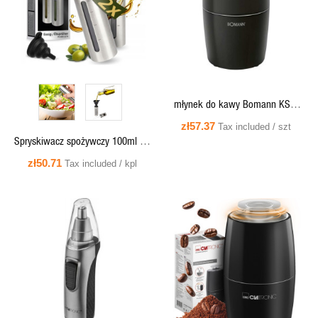
młynek do kawy Bomann KSW
3088 czarny ,150W
zł57.37
Tax included / szt
Spryskiwacz spożywczy 100ml do
oleju, oliwy, octu - EOS 1270, kpl.2
zł50.71
Tax included / kpl
szt.
QUICK VIEW
QUICK VIEW