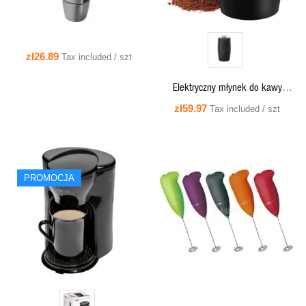
zł26.89
Tax included / szt
Elektryczny młynek do kawy
Clatronic KSW 3306 (czarny)
zł59.97
Tax included / szt
PROMOCJA
QUICK VIEW
QUICK VIEW