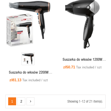
QUICK VIEW
QUICK VIEW
Suszarka do włosów 1200W
Clatronic HT 3393
zł50.71
Tax included / szt
Suszarka do włosów 2200W
Clatronic HT 3661
zł81.13
Tax included / szt
Showing 1-12 of 21 item(s).
1
2