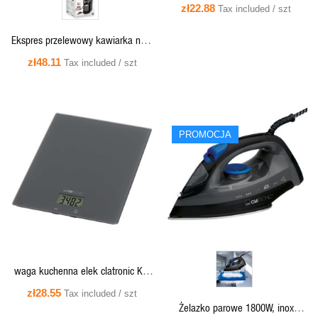
zł22.88
Tax included / szt
Ekspres przelewowy kawiarka na 1
filiżankę - Clatronic KA3356
zł48.11
Tax included / szt
PROMOCJA
QUICK VIEW
QUICK VIEW
waga kuchenna elek clatronic KW
3820 szara , LCD , 5kg/1g , tara
zł28.55
Tax included / szt
Żelazko parowe 1800W, inox