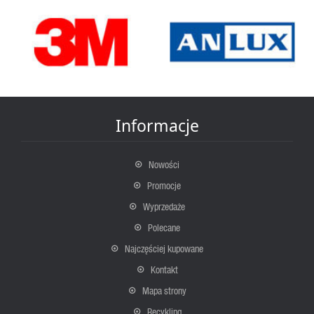
Informacje
Nowości
Promocje
Wyprzedaże
Polecane
Najczęściej kupowane
Kontakt
Mapa strony
Recykling