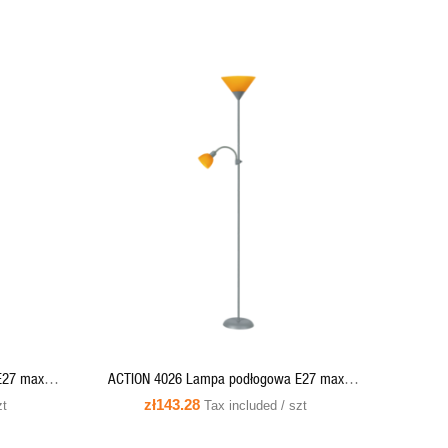
QUICK VIEW
ADD TO CART
E27 max
ACTION 4026 Lampa podłogowa E27 max
dn. 230mm
100W + E14 max 25W,1800mm, średn. 230mm
zł143.28
zt
Tax included / szt
X
- pomarańcz-srebro RABALUX