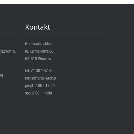
Kontakt
Hurtownia i sklep
tradycyjny,
ul. Karmelkowa 66
52-319 Wrocław
tel: 71 367-67-35
ką
fortis@fortis.wroc.pl
pn-pt. 7:00 - 17:00
sob. 8:00 - 14:00