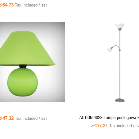
beżowa
zł84.73
Tax included / szt
QUICK VIEW
QUICK VIEW
ADD TO CART
ACTION 4028 Lampa podłogowa 
zł47.32
Tax included / szt
100W + E14 max 25W,1800mm, śre
zł117.21
Tax included / s
-szkło opal-srebro RABALU