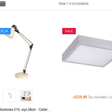
Show 1-6 in 6 products.
OCJA
SALE
QUICK VIEW
QUICK VIEW
ADD TO CART
zł218.98
Tax included / s
biurkowa E14, wys.58cm - Carter