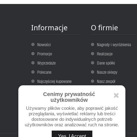
Informacje
O firmie
Nowości
Nagrody i wyróżnienia
Promocje
Realizacje
Wyprzedaże
Dane spółki
Polecane
Nasze sklepy
Najczęściej kupowane
Nasz zespół
Kontakt
O nas
Cenimy prywatność
użytkowników
Mapa strony
Używamy plików cookie, aby poprawić jakość
Recykling
przeglądania, wyświetlać reklamy lub treści
dostosowane do indywidualnych potrzeb
użytkowników oraz analizować ruch na stronie.
Yes, I Accept