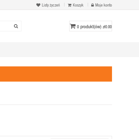
Listy życzeń
Koszyk
Moje konto
produkt(ów)
0
zł0.00