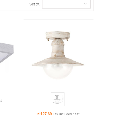
Sort by:
QUICK VIEW
ADD TO CART
zt
zł127.69
Tax included / szt