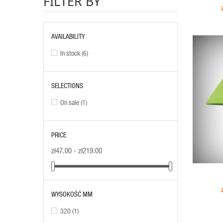
FILTER BY
AVAILABILITY
In stock
(6)
SELECTIONS
On sale
(1)
PRICE
zł47.00 - zł219.00
ADD TO CART
WYSOKOŚĆ MM
320
(1)