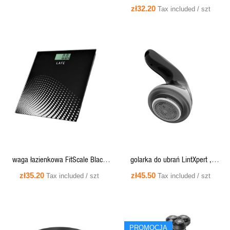
Lafe Precision White
zł32.20
Tax included / szt
QUICK VIEW
QUICK VIEW
waga łazienkowa FitScale Black
golarka do ubrań LintXpert ,
150kg, szkło, LCD
akum., DC5V1A,400mAh,
zł35.20
zł45.50
Tax included / szt
Tax included / szt
PROMOCJA