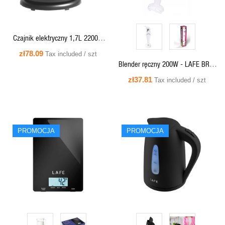
Czajnik elektryczny 1,7L 2200W
Essential Silver Inox, podświetlenie
zł78.09
Tax included / szt
Blender ręczny 200W - LAFE BRK-
004.2
zł37.81
Tax included / szt
PROMOCJA
PROMOCJA
QUICK VIEW
QUICK VIEW