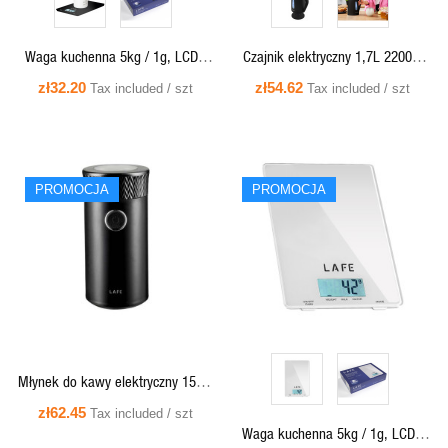
Waga kuchenna 5kg / 1g, LCD -
Czajnik elektryczny 1,7L 2200W
Lafe Precision Black
Essential Black - Lafe
zł32.20
zł54.62
Tax included / szt
Tax included / szt
PROMOCJA
PROMOCJA
QUICK VIEW
QUICK VIEW
Młynek do kawy elektryczny 150W
- Lafe GrindMaster
zł62.45
Tax included / szt
Waga kuchenna 5kg / 1g, LCD -