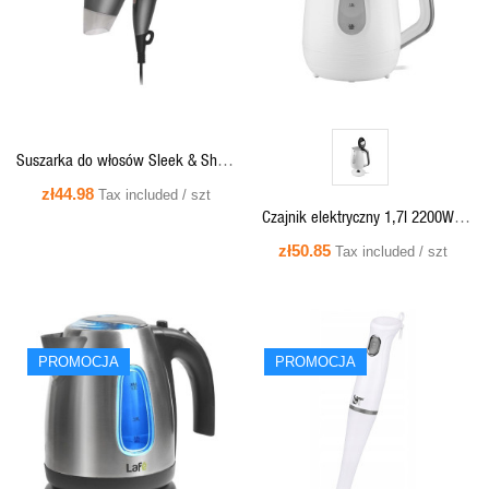
Suszarka do włosów Sleek & Shine
FlexiDry 1400W, składana rączka,
zł44.98
Tax included / szt
grafitowa
Czajnik elektryczny 1,7l 2200W -
LAFE CEG018
zł50.85
Tax included / szt
PROMOCJA
PROMOCJA
QUICK VIEW
QUICK VIEW