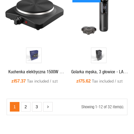
QUICK VIEW
QUICK VIEW
Kuchenka elektryczna 1500W -
Golarka męska, 3 głowice - LAFE
KEW001 Lafe
MasterGlide
zł57.37
zł75.62
Tax included / szt
Tax included / szt
Showing 1-12 of 32 item(s).
1
2
3