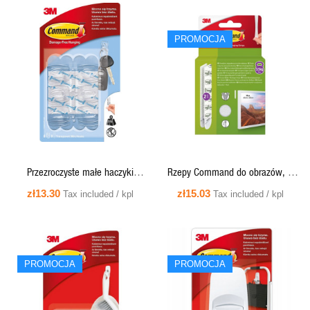
PROMOCJA
QUICK VIEW
QUICK VIEW
Przezroczyste małe haczyki
Rzepy Command do obrazów, 2
Command 225g 17006CLR (6
szt., 3,5kg, 17206
zł13.30
zł15.03
Tax included / kpl
Tax included / kpl
szt.+8 pasków)
PROMOCJA
PROMOCJA
QUICK VIEW
QUICK VIEW