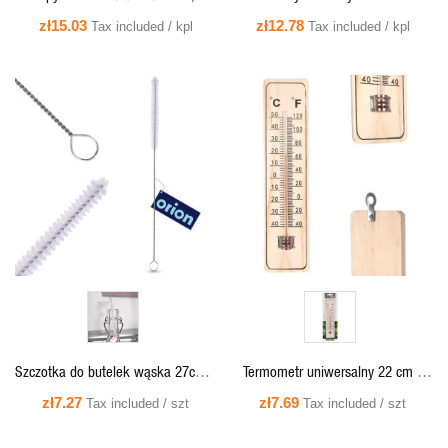
szt., 5kg, 17204
225g 17006CLR (6 szt.+8 pasków)
zł15.03
zł12.78
Tax included / kpl
Tax included / kpl
QUICK VIEW
QUICK VIEW
Szczotka do butelek wąska 27cm x
Termometr uniwersalny 22 cm -
1cm -
569289 ProGarden
zł7.27
zł7.69
Tax included / szt
Tax included / szt