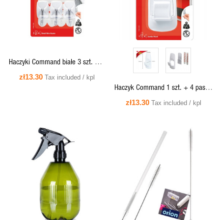
Haczyki Command białe 3 szt. + 4
paski, 225g, 17067CEE
zł13.30
Tax included / kpl
Haczyk Command 1 szt. + 4 paski,
3,4kg, 17004
zł13.30
Tax included / kpl
QUICK VIEW
QUICK VIEW