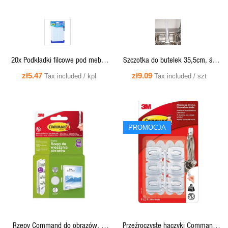
20x Podkładki filcowe pod meble
Szczotka do butelek 35,5cm, śr.
krzesło 2,5x2,5cm
2,5cm - 710468 Orion
zł5.47
zł9.09
Tax included / kpl
Tax included / szt
PROMOCJA
QUICK VIEW
QUICK VIEW
Rzepy Command do obrazów, 4
Przeźroczyste haczyki Command