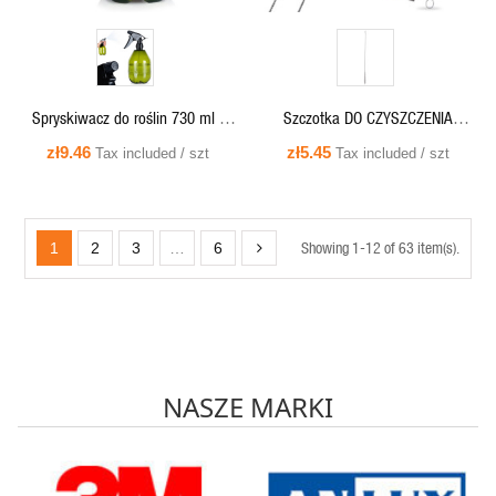
Spryskiwacz do roślin 730 ml -
Szczotka DO CZYSZCZENIA
339486 Vilde
SŁOMEK rurek szklanych stalowa
zł9.46
zł5.45
Tax included / szt
Tax included / szt
wielorazowa
Showing 1-12 of 63 item(s).
1
2
3
…
6
NASZE MARKI