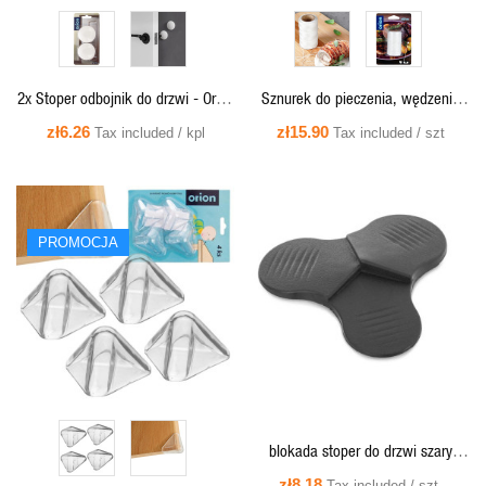
2x Stoper odbojnik do drzwi - Orion
Sznurek do pieczenia, wędzenia
810453
żaroodporny 60 m - 530925 Orion
zł6.26
zł15.90
Tax included / kpl
Tax included / szt
PROMOCJA
QUICK VIEW
QUICK VIEW
blokada stoper do drzwi szary
12x12x1,8 cm 810465
zł8.18
Tax included / szt.