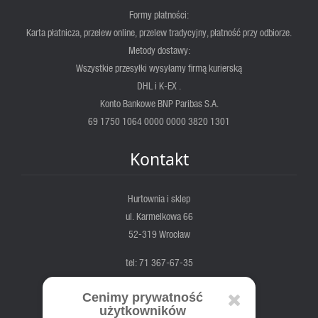
Formy płatności:
Karta płatnicza, przelew online, przelew tradycyjny, płatność przy odbiorze.
Metody dostawy:
Wszystkie przesyłki wysyłamy firmą kurierską
DHL i K-EX .
Konto Bankowe BNP Paribas S.A.
69 1750 1064 0000 0000 3820 1301
Kontakt
Hurtownia i sklep
ul. Karmelkowa 66
52-319 Wrocław
tel: 71 367-67-35
fortis@fortis.wroc.pl
Cenimy prywatność
pn-pt. 7:00 - 17:00
użytkowników
sob. 8:00 - 14:00