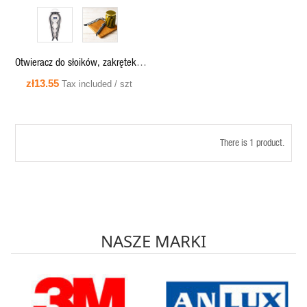
Otwieracz do słoików, zakrętek 4
rozmiary 4w1 -140910 Orion
zł13.55
Tax included / szt
There is 1 product.
NASZE MARKI