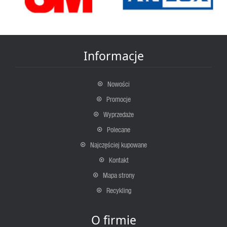
Informacje
Nowości
Promocje
Wyprzedaże
Polecane
Najczęściej kupowane
Kontakt
Mapa strony
Recykling
O firmie