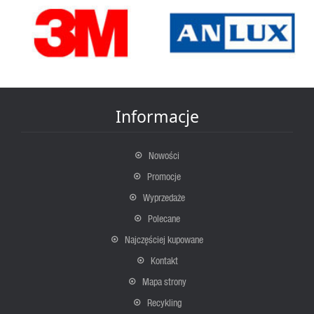
Informacje
Nowości
Promocje
Wyprzedaże
Polecane
Najczęściej kupowane
Kontakt
Mapa strony
Recykling