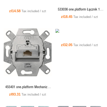
QUICK VIEW
533036 one.platform Łącznik 1-
zł14.58
Tax included / szt
klawiszowy, uniwersalny
zł18.45
Tax included / szt
(schodowy), mechanizm,
samozaciski
zł32.05
Tax included / szt
QUICK VIEW
455401 one.platform Mechanizm
gniazda komputerowego UAE
zł93.31
Tax included / szt
pojedycznego (RJ45), ekranowane,
kat.6, klasa E