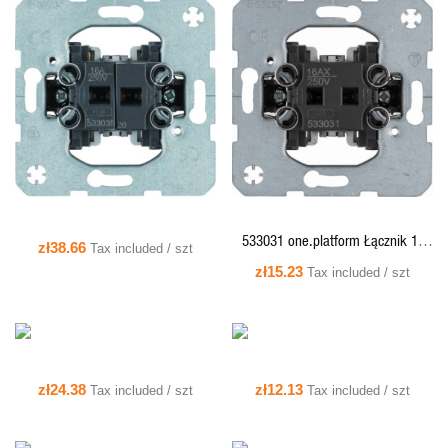
QUICK VIEW
QUICK VIEW
QUICK VIEW
QUICK VIEW
533031 one.platform Łącznik 1-
zł38.66
Tax included / szt
klawiszowy, 1-biegunowy,
zł15.23
Tax included / szt
mechanizm, samozaciski
QUICK VIEW
QUICK VIEW
zł24.38
zł12.13
Tax included / szt
Tax included / szt