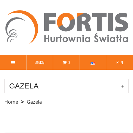
0
PLN
GAZELA
Home
Gazela