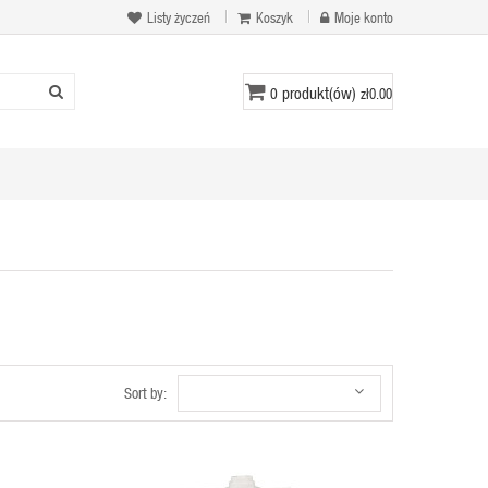
Listy życzeń
Koszyk
Moje konto
produkt(ów)
0
zł0.00
Sort by: