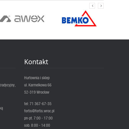
Kontakt
Hurtownia i sklep
tradycyjny,
ul. Karmelkowa 66
52-319 Wrocław
tel: 71 367-67-35
ką
fortis@fortis.wroc.pl
pn-pt. 7:00 - 17:00
sob. 8:00 - 14:00