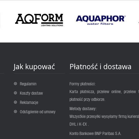
Jak kupować
Płatność i dostawa
Regulamin
Formy płatności:
Karta płatnicza, przelew online, przelew 
Koszty dostaw
płatność przy odbiorze.
Reklamacje
Metody dostawy:
Odstąpienie od umowy
Wszystkie przesyłki wysyłamy firmą kuriers
DHL i K-EX .
Konto Bankowe BNP Paribas S.A.