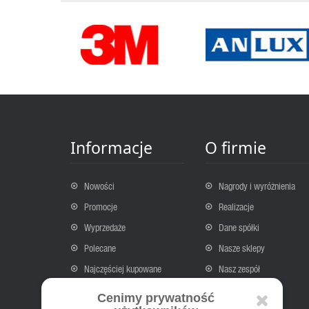
Informacje
O firmie
Nowości
Nagrody i wyróżnienia
Promocje
Realizacje
Wyprzedaże
Dane spółki
Polecane
Nasze sklepy
Najczęściej kupowane
Nasz zespół
Kontakt
O nas
Cenimy prywatność