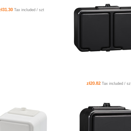
zł31.30
Tax included / szt
QUICK VIEW
ADD TO CART
zł20.82
Tax included / sz
QUICK VIEW
QUICK VIEW