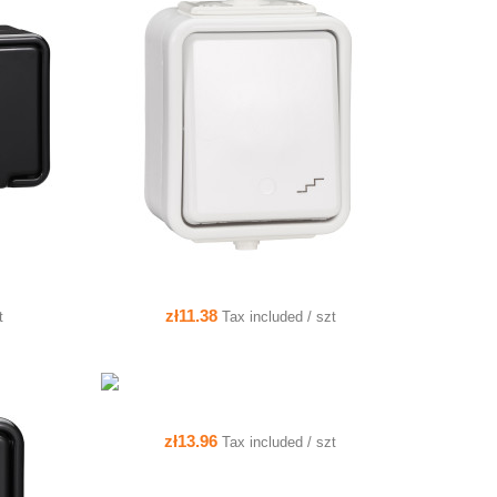
QUICK VIEW
QUICK VIEW
ADD TO CART
zł11.38
t
Tax included / szt
ADD TO CART
zł13.96
Tax included / szt