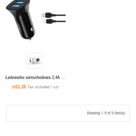
QUICK VIEW
Ładowarka samochodowa 2,4A 2x
USB czarna + kabel microUSB - XO
zł11.25
Tax included / szt
TZ10
Showing 1-9 of 9 item(s).