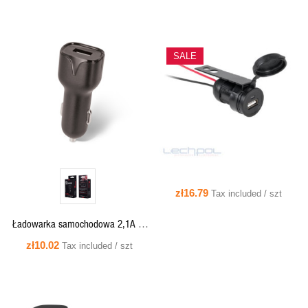
SALE
QUICK VIEW
QUICK VIEW
zł16.79
Tax included / szt
Ładowarka samochodowa 2,1A 1x
USB czarna - Maxlife MXCC-01
zł10.02
Tax included / szt