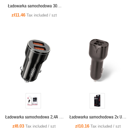
Ładowarka samochodowa 30W
1xUSB + 1xUSB-C biała - XO CC56
zł11.46
Tax included / szt
QUICK VIEW
QUICK VIEW
Ładowarka samochodowa 2,4A 2x
Ładowarka samochodowa 2x USB
USB czarna - XO CC31
2,4A - Maxlife MXCC-01
zł8.03
zł10.16
Tax included / szt
Tax included / szt