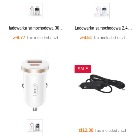
ładowarka samochodowa 30W
Ładowarka samochodowa 2,4A
1xUSB + 1xUSB-C - XO CC69
2xUSB biała - XO CC67
zł9.77
zł6.51
Tax included / szt
Tax included / szt
SALE
QUICK VIEW
QUICK VIEW
zł12.30
Tax included / szt