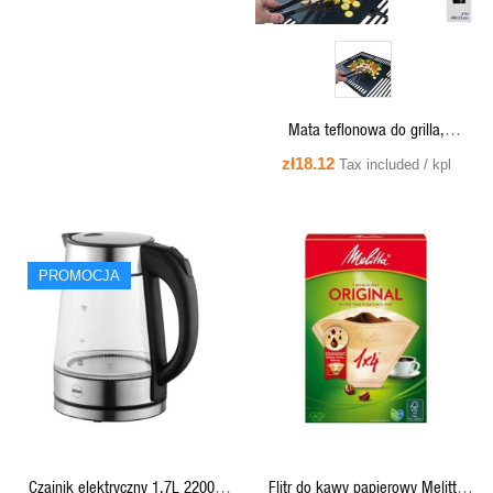
Mata teflonowa do grilla,
piekarnika, 40x33cm kpl. 2 szt.
zł18.12
Tax included / kpl
PROMOCJA
QUICK VIEW
QUICK VIEW
Czajnik elektryczny 1,7L 2200W
Flitr do kawy papierowy Melitta