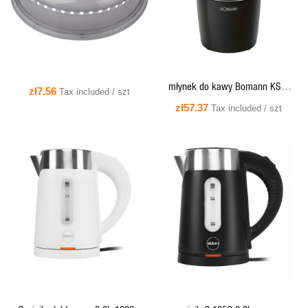
młynek do kawy Bomann KSW
zł7.56
Tax included / szt
3088 czarny ,150W
zł57.37
Tax included / szt
QUICK VIEW
QUICK VIEW