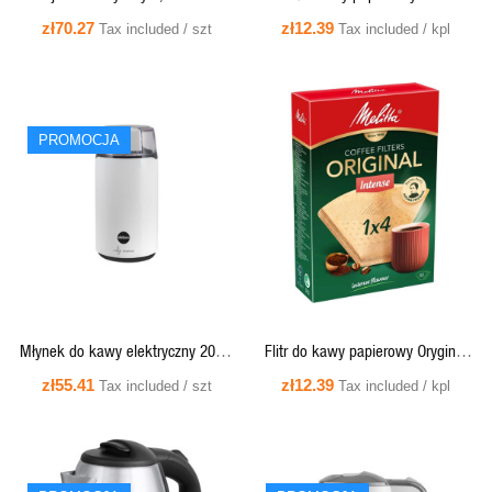
szklany - ELDOM C420
Classic nr 4, 80szt.
zł70.27
zł12.39
Tax included / szt
Tax included / kpl
PROMOCJA
QUICK VIEW
QUICK VIEW
Młynek do kawy elektryczny 200W
Flitr do kawy papierowy Oryginal
- MK50 Eldom
Intense NR.4 FCF01MG ,a`80szt
zł55.41
zł12.39
Tax included / szt
Tax included / kpl
,Aromamax