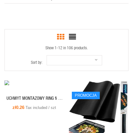
Show 1-12 in 106 products.
QUICK VIEW
Sort by:
SALE
PROMOCJA
UCHWYT MONTAZOWY RING fi 20
QUICK VIEW
Montaż rur PCV, Peschel dł. kołka -
zł0.26
Tax included / szt
30 mm BIAŁY