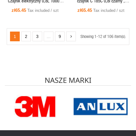
Czajnik elektryczny 0,8L 1000W
czajnik C 185C 0,8l czarny ,
biały C185B, inox/PP Eldom
inox/PP, 1000W Eldom
zł65.45
zł65.45
Tax included / szt
Tax included / szt
Showing 1-12 of 106 item(s).
1
2
3
…
9
NASZE MARKI