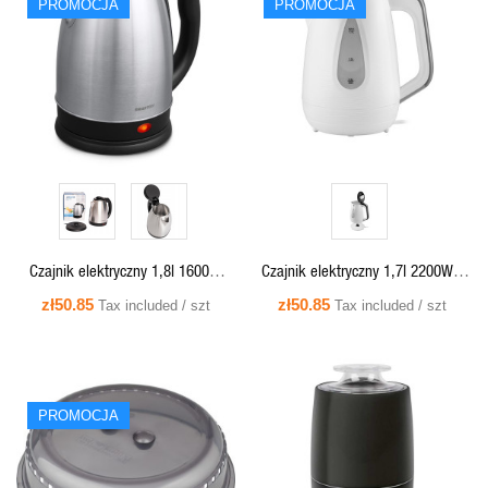
PROMOCJA
PROMOCJA
QUICK VIEW
QUICK VIEW
Czajnik elektryczny 1,8l 1600W,
Czajnik elektryczny 1,7l 2200W -
inox, SMARTON WK300
LAFE CEG018
zł50.85
zł50.85
Tax included / szt
Tax included / szt
PROMOCJA
QUICK VIEW
QUICK VIEW