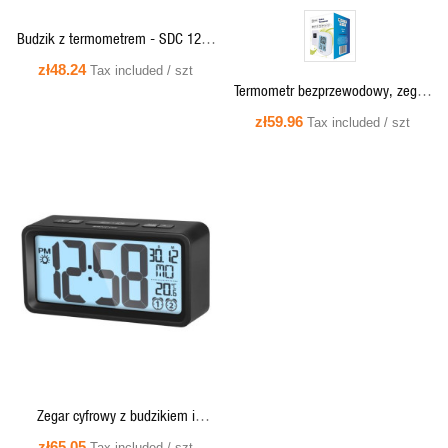
Budzik z termometrem - SDC 1200
B SENCOR
zł48.24
Tax included / szt
Termometr bezprzewodowy, zegar:
DCF, pomiar temperatury zewn./
zł59.96
Tax included / szt
wewn. E0127 Emos
QUICK VIEW
Zegar cyfrowy z budzikiem i
termometrem podświetlany LCD
zł65.05
Tax included / szt