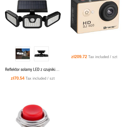
QUICK VIEW
QUICK VIEW
zł209.72
Tax included / szt
Reflektor solarny LED z czujnikiem
ruchu i zmierzchu SATURN, 3
zł70.54
Tax included / szt
lampy, 2000lm, 80W
QUICK VIEW