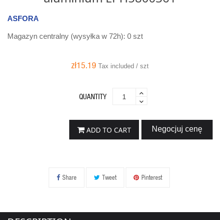
ASFORA
Magazyn centralny (wysyłka w 72h): 0 szt
zł15.19
Tax included / szt
QUANTITY
Negocjuj cenę
ADD TO CART
Share
Tweet
Pinterest