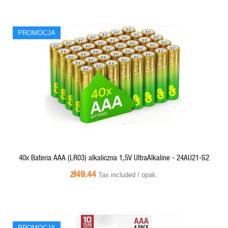
PROMOCJA
QUICK VIEW
40x Bateria AAA (LR03) alkaliczna 1,5V UltraAlkaline - 24AU21-S2
zł49.44
Tax included / opak.
PROMOCJA
PROMOCJA