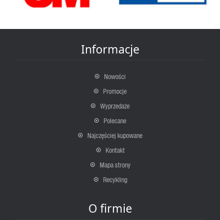
Informacje
Nowości
Promocje
Wyprzedaże
Polecane
Najczęściej kupowane
Kontakt
Mapa strony
Recykling
O firmie