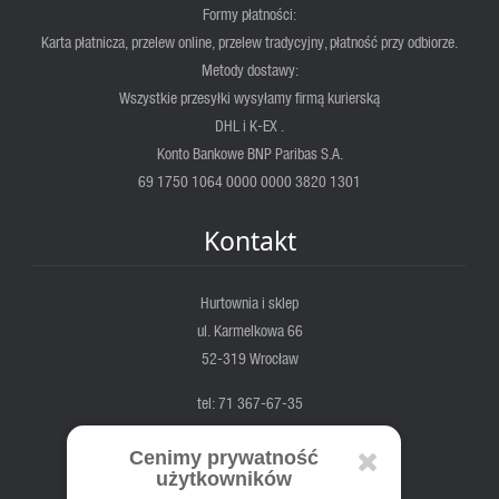
Formy płatności:
Karta płatnicza, przelew online, przelew tradycyjny, płatność przy odbiorze.
Metody dostawy:
Wszystkie przesyłki wysyłamy firmą kurierską
DHL i K-EX .
Konto Bankowe BNP Paribas S.A.
69 1750 1064 0000 0000 3820 1301
Kontakt
Hurtownia i sklep
ul. Karmelkowa 66
52-319 Wrocław
tel: 71 367-67-35
fortis@fortis.wroc.pl
Cenimy prywatność
pn-pt. 7:00 - 17:00
użytkowników
sob. 8:00 - 14:00