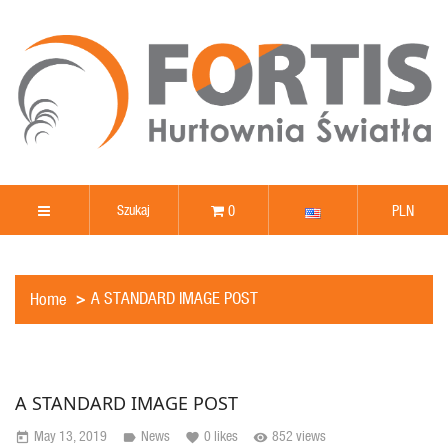
0
PLN
A STANDARD IMAGE POST
Home
A STANDARD IMAGE POST
May 13, 2019
News
0
likes
852 views
today
label
favorite
remove_red_eye