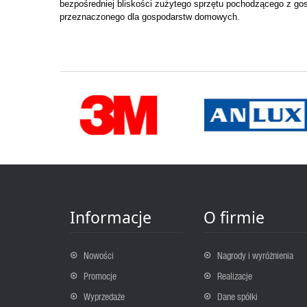
bezpośredniej bliskości zużytego sprzętu pochodzącego z g
przeznaczonego dla gospodarstw domowych.
Informacje
O firmie
Nowości
Nagrody i wyróżnienia
Promocje
Realizacje
Wyprzedaże
Dane spółki