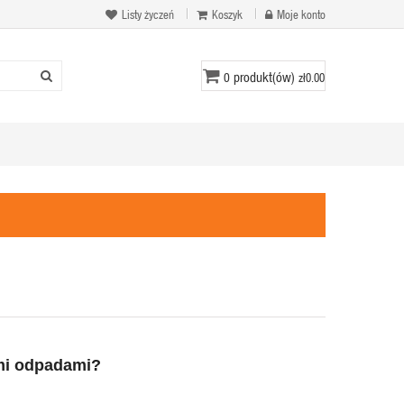
Listy życzeń
Koszyk
Moje konto
produkt(ów)
0
zł0.00
ymi odpadami?