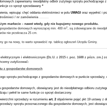
 domowych zapewniamy nieodpłatny odbiór zużytego sprzętu pochodzącego z
 funkcje co sprzęt sprzedawany
*
ienia, wpisując
chęć oddania elektrośmieci
w polu
UWAGI
oraz wypełnić i p
trośmieci / nr zamówienia
..........
użym markecie – nawet wtedy, gdy nie kupujemy nowego produktu.
2
a gospodarstw domowych wynoszącej min. 400 m
, są zobowiązane do nieodp
rów nie przekracza 25 cm.
my go na nowy, to warto sprawdzić np. tablicę ogłoszeń Urzędu Gminy.
-----------------------------------------------------------------------------------------
elektrycznym i elektronicznym (Dz.U. z 2015 r. poz. 1688 z pózn. zm.) z
chcemy zutylizować:
ętu z gospodarstw domowych
ytego sprzętu pochodzącego z gospodarstw domowych w punkcie sprzedaży, o i
dla gospodarstw domowych, obowiązany jest do nieodpłatnego odbioru zużyt
zaju i pełnił te same funkcje co sprzęt dostarczony.
powierzchni sprzedaży w rozumieniu
art. 2
objaśnienie pojęć pkt 19 ustawy z d
rzedaży sprzętu przeznaczonego dla gospodarstw domowych, jest obowiązany 