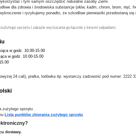
wykorzystać i tym samym oszczędzić naturalne zasoby Ziemi.
liwe dla zdrowia i środowiska substancje (ołów, kadm, chrom, brom, rtęć, fre
ykroczenie i ryzykujemy ponadto, że szkodliwe pierwiastki przedostaną się
zużytego sprzętu i zakazie wyrzucania go łącznie z innymi odpadami.
iu
siąca w godz. 10.00-15.00
iąca w godz. 10.00-15.00
15.00
powyżej 24 cali), pralka, lodówka itp. wystarczy zadzwonić pod numer: 2222 
olski
 zużytego sprzętu .
iku
Lista punktów zbierania zużytego sprzętu
ektroniczny?
scu dostawy.