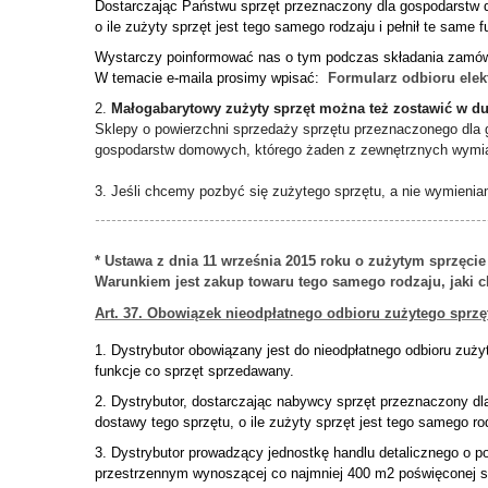
Dostarczając Państwu sprzęt przeznaczony dla gospodarstw
o ile zużyty sprzęt jest tego samego rodzaju i pełnił te same
Wystarczy poinformować nas o tym podczas składania zamów
W temacie e-maila prosimy wpisać:
Formularz odbioru elek
2.
Małogabarytowy zużyty sprzęt można też zostawić w d
Sklepy o powierzchni sprzedaży sprzętu przeznaczonego dl
gospodarstw domowych, którego żaden z zewnętrznych wymia
3. Jeśli chcemy pozbyć się zużytego sprzętu, a nie wymienia
------------------------------------------------------------------------
*
Ustawa z dnia 11 września 2015 roku o zużytym sprzęcie 
Warunkiem jest zakup towaru tego samego rodzaju, jaki 
Art. 37.
Obowiązek nieodpłatnego odbio
ru zużytego sprz
1. Dystrybutor obowiązany jest do nieodpłatnego odbioru zuż
funkcje co sprzęt sprzedawany.
2. Dystrybutor, dostarczając nabywcy sprzęt przeznaczony 
dostawy tego sprzętu, o ile zużyty sprzęt jest tego samego rod
3. Dystrybutor prowadzący jednostkę handlu detalicznego o 
przestrzennym wynoszącej co najmniej 400 m2 poświęconej sp