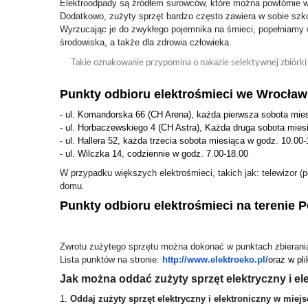
Elektroodpady są źródłem surowców, które można powtórnie 
Dodatkowo, zużyty sprzęt bardzo często zawiera w sobie szkod
Wyrzucając je do zwykłego pojemnika na śmieci, popełniamy w
środowiska, a także dla zdrowia człowieka.
Takie oznakowanie przypomina o nakazie selektywnej zbiórki 
Punkty odbioru elektrośmieci we Wrocław
- ul. Komandorska 66 (CH Arena), każda pierwsza sobota mie
- ul. Horbaczewskiego 4 (CH Astra), Każda druga sobota mies
- ul. Hallera 52, każda trzecia sobota miesiąca w godz. 10.00-
- ul. Wilczka 14, codziennie w godz. 7.00-18.00
W przypadku większych elektrośmieci, takich jak: telewizor (
domu.
Punkty odbioru elektrośmieci na terenie P
Zwrotu zużytego sprzętu można dokonać w punktach zbierania
Lis
ta
punktów na stronie:
http://www.elektroeko.pl/
oraz w pl
Jak można oddać zużyty sprzęt elektryczny i el
1.
Oddaj zużyty sprzęt elektryczny i elektroniczny w miej