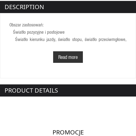
DESCRIPTION
Obszar zastosowań:
Światło pozycyjne i postojowe
Światło kierunku jazdy, światło stopu, światło przeciwmgłowe,
światło cofania
Oświetlenie tablicy rejestracyjnej i boczne światła pozycyjne
Read more
Oświetlenie wewnętrzne i do czytania
Podświetlenie tablicy rozdzielczej i przełączników
PRODUCT DETAILS
PROMOCJE