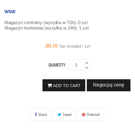
W5W
Magazyn centralny (wysyłka w 72h): 0 szt
Magazyn hurtownia (wysyłka w 24h): 1 szt
zł0.76
Tax included / szt
QUANTITY
Negocjuj cenę
ADD TO CART
Share
Tweet
Pinterest