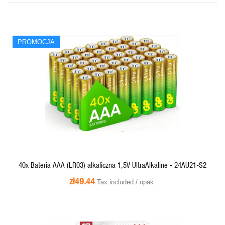
PROMOCJA
QUICK VIEW
40x Bateria AAA (LR03) alkaliczna 1,5V UltraAlkaline - 24AU21-S2
zł49.44
Tax included / opak.