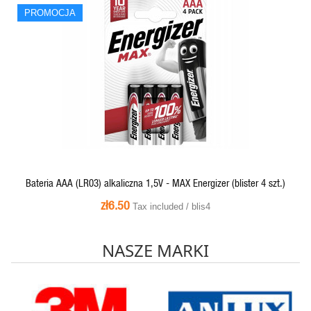
PROMOCJA
PROMOCJA
QUICK VIEW
Bateria AAA (LR03) alkaliczna 1,5V - MAX Energizer (blister 4 szt.)
zł6.50
Tax included / blis4
NASZE MARKI