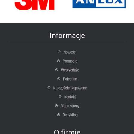
Informacje
Nowości
Promocje
Wyprzedaże
Polecane
Najczęściej kupowane
Kontakt
Mapa strony
Recykling
O firmie