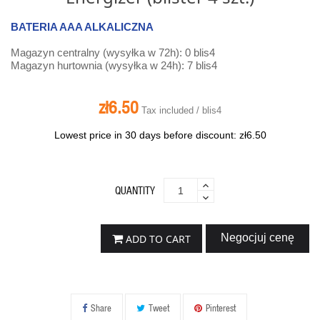
BATERIA AAA ALKALICZNA
Magazyn centralny (wysyłka w 72h): 0 blis4
Magazyn hurtownia (wysyłka w 24h): 7 blis4
zł6.50
Tax included / blis4
Lowest price in 30 days before discount:
zł6.50
QUANTITY
Negocjuj cenę
ADD TO CART
Share
Tweet
Pinterest