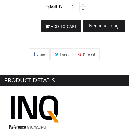
QUANTITY
Negocjuj cenę
ADD TO CART
Share
Tweet
Pinterest
PRODUCT DETAILS
Reference
910795.INQ