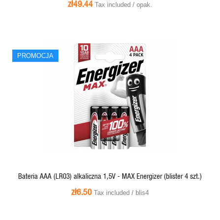
zł49.44
Tax included / opak.
PROMOCJA
PROMOCJA
QUICK VIEW
Bateria AAA (LR03) alkaliczna 1,5V - MAX Energizer (blister 4 szt.)
zł6.50
Tax included / blis4