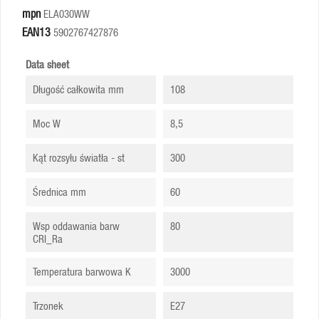
mpn
ELA030WW
EAN13
5902767427876
Data sheet
Długość całkowita mm
108
Moc W
8,5
Kąt rozsyłu światła - st
300
Średnica mm
60
Wsp oddawania barw
80
CRI_Ra
Temperatura barwowa K
3000
Trzonek
E27