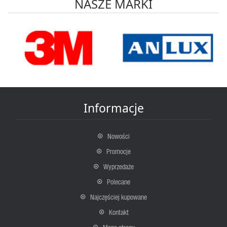
NASZE MARKI
Informacje
Nowości
Promocje
Wyprzedaże
Polecane
Najczęściej kupowane
Kontakt