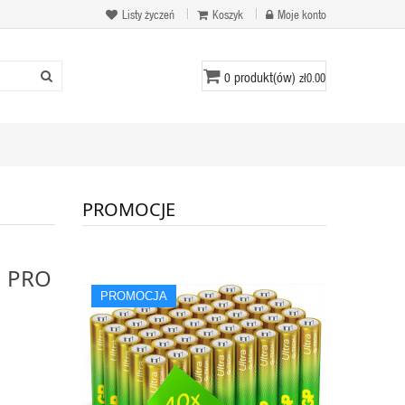
Listy życzeń
Koszyk
Moje konto
produkt(ów)
0
zł0.00
PROMOCJE
n PRO
PROMOCJA
QUICK VIEW