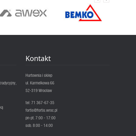
Kontakt
Hurtownia i sklep
tradycyjny,
ul. Karmelkowa 66
52-319 Wrocław
tel: 71 367-67-35
ką
fortis@fortis.wroc.pl
pn-pt. 7:00 - 17:00
sob. 8:00 - 14:00