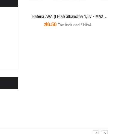
ADD TO CART
Bateria AAA (LR03) alkaliczna 1,5V - MAX
Energizer (blister 4 szt.)
zł6.50
Tax included / blis4