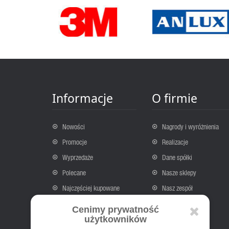
Oświetlenie akcentujące
Oświetlenie nastrojowe
Cechy produktu
Średnia trwałość: 2000 h
Ściemnialne
Wskaźnik oddawania barw Ra: 100
Informacje
O firmie
Nowości
Nagrody i wyróżnienia
Promocje
Realizacje
Wyprzedaże
Dane spółki
Polecane
Nasze sklepy
Najczęściej kupowane
Nasz zespół
Kontakt
O nas
Cenimy prywatność
Mapa strony
użytkowników