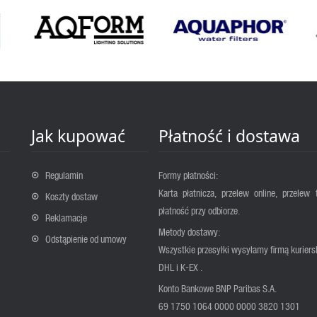
Jak kupować
Płatność i dostawa
Regulamin
Formy płatności:
Karta płatnicza, przelew online, przelew 
Koszty dostaw
płatność przy odbiorze.
Reklamacje
Metody dostawy:
Odstąpienie od umowy
Wszystkie przesyłki wysyłamy firmą kuriers
DHL i K-EX .
Konto Bankowe BNP Paribas S.A.
69 1750 1064 0000 0000 3820 1301