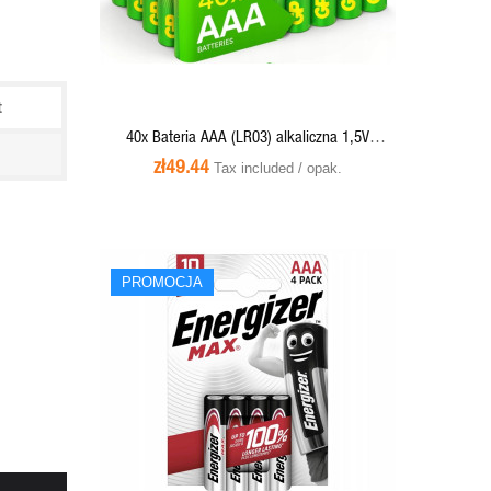
ADD TO CART
t
40x Bateria AAA (LR03) alkaliczna 1,5V
UltraAlkaline - 24AU21-S2
zł49.44
Tax included / opak.
PROMOCJA
PROMOCJA
QUICK VIEW