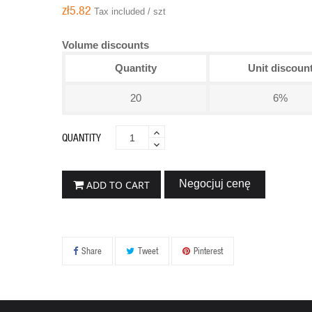
zł5.82
Tax included / szt
Volume discounts
Quantity
Unit discoun
20
6%
QUANTITY
Negocjuj cenę
ADD TO CART
Share
Tweet
Pinterest