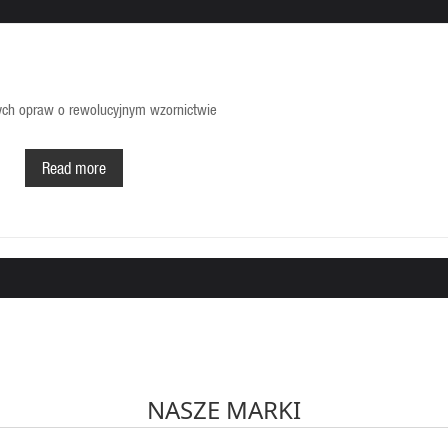
ch opraw o rewolucyjnym wzornictwie
nej technologii antywstrząsowej
wietleniowych (zgodnie z PN-EN 60598-1)
Read more
kcji bezpieczników
ym produktem referencyjnym)
NASZE MARKI