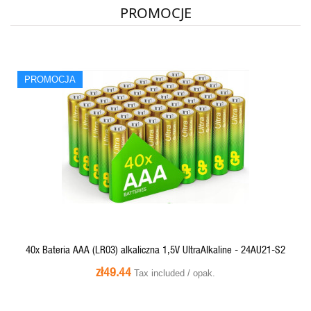
PROMOCJE
PROMOCJA
QUICK VIEW
40x Bateria AAA (LR03) alkaliczna 1,5V UltraAlkaline - 24AU21-S2
zł49.44
Tax included / opak.