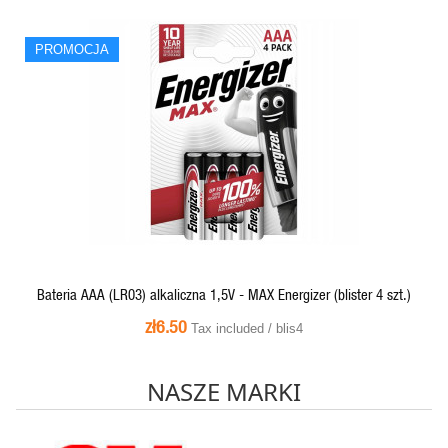
PROMOCJA
PROMOCJA
QUICK VIEW
Bateria AAA (LR03) alkaliczna 1,5V - MAX Energizer (blister 4 szt.)
zł6.50
Tax included / blis4
NASZE MARKI