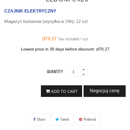
CZAJNIK ELEKTRYCZNY
Magazyn hurtownia (wysyłka w 24h): 12 szt
zł70.27
Tax included / szt
Lowest price in 30 days before discount:
zł70.27
QUANTITY
Negocjuj cenę
ADD TO CART
Share
Tweet
Pinterest