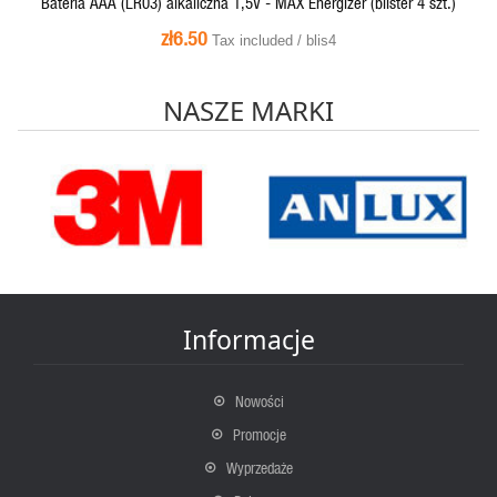
Bateria AAA (LR03) alkaliczna 1,5V - MAX Energizer (blister 4 szt.)
zł6.50
Tax included / blis4
NASZE MARKI
Informacje
Nowości
Promocje
Wyprzedaże