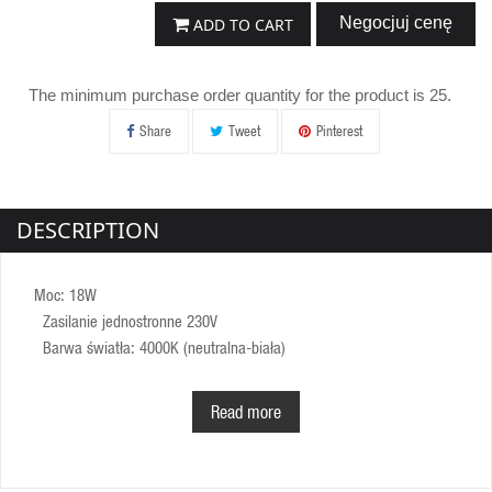
Negocjuj cenę
ADD TO CART
The minimum purchase order quantity for the product is 25.
Share
Tweet
Pinterest
DESCRIPTION
Moc: 18W
Zasilanie jednostronne 230V
Barwa światła: 4000K (neutralna-biała)
Strumień świetlny: 2880lm
bardzo wysoka wydajność aż 160lm/W
Read more
Wskaźnik oddawania barw: >80
Trzonek: G13
Zasilanie: 230V/50Hz