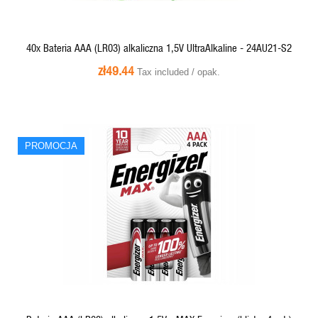
40x Bateria AAA (LR03) alkaliczna 1,5V UltraAlkaline - 24AU21-S2
zł49.44
Tax included / opak.
PROMOCJA
PROMOCJA
QUICK VIEW