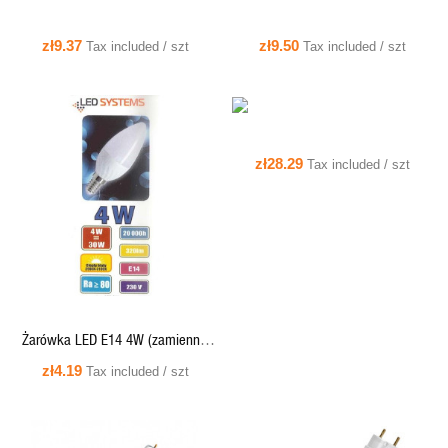
zł9.37
zł9.50
Tax included / szt
Tax included / szt
zł28.29
Tax included / szt
QUICK VIEW
Żarówka LED E14 4W (zamiennik
30W) 320lm - świeczka 230V
zł4.19
Tax included / szt
3000K (ciepło-biała) -
LEDSYSTEMS