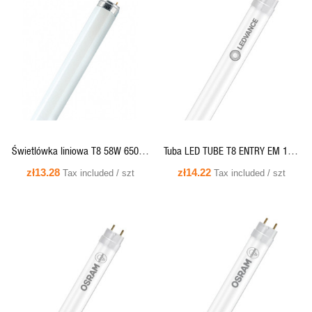
QUICK VIEW
QUICK VIEW
Świetlówka liniowa T8 58W 6500K
Tuba LED TUBE T8 ENTRY EM 16W
(zimno-biała) G13 - L58/865
1800lm 4000K 1200mm G13
zł13.28
zł14.22
Tax included / szt
Tax included / szt
LUMILUX Osram - sprzedaż w
pełnych kartonach 25 szt.
QUICK VIEW
QUICK VIEW