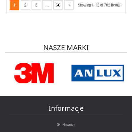
Showing 1-12 of 782 item(s).
1
2
3
…
66
NASZE MARKI
Informacje
Nowości