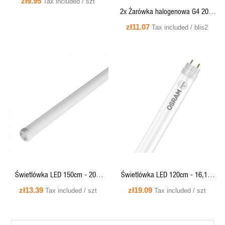
zł9.95
Tax included / szt
A100 E27 Osram
2x Żarówka halogenowa G4 20W
12V - 64425 Osram
zł11.07
Tax included / blis2
QUICK VIEW
QUICK VIEW
Świetlówka LED 150cm - 20W
Świetlówka LED 120cm - 16,1W
2000lm 4000K G13 - VT-1575
1800lm 6500K G13 - ST8E-1.2M
zł13.39
zł19.09
Tax included / szt
Tax included / szt
(7801) V-TAC sprzedaż wyłącznie
16,1W/865 220-240V EM T8 Entry
w pełnych kartonach 25 szt.
Osram (sprzedaż wyłącznie w...