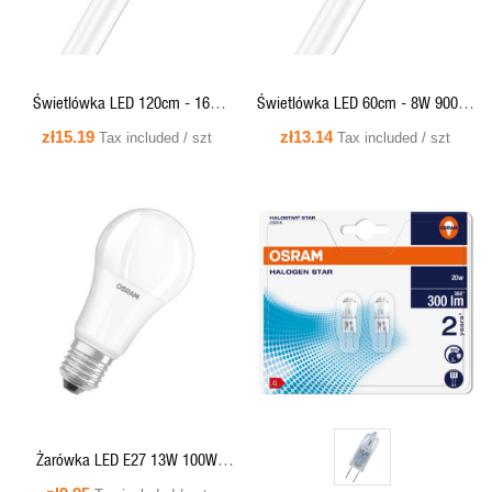
Świetlówka LED 120cm - 16W
Świetlówka LED 60cm - 8W 900lm
1800lm 4000K G13 - ST8E-1.2M
4000K G13 - ST8E-0.6M 8W/840
zł15.19
zł13.14
Tax included / szt
Tax included / szt
16W/840 220-240V AC T8 Osram
220-240V EM T8 Entry Osram
(sprzedaż tylko w pełnych
opakowaniach...
QUICK VIEW
QUICK VIEW
Żarówka LED E27 13W 100W
6500K (zimno-biała) - LED VALUE