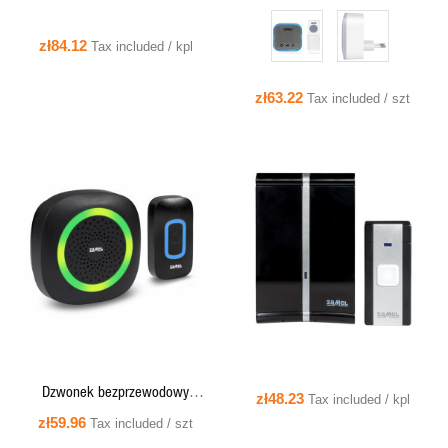
zł84.12
Tax included / kpl
zł63.22
Tax included / szt
QUICK VIEW
QUICK VIEW
Dzwonek bezprzewodowy
zł48.23
Tax included / kpl
bateryjny DANCE II czarny ST-420B
zł59.96
Tax included / szt
Zamel