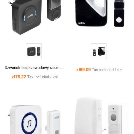
QUICK VIEW
QUICK VIEW
Dzwonek bezprzewodowy sieciowy
zł69.09
Tax included / szt
z przyciskiem bezbateryjnym,
zł78.22
Tax included / kpl
SALSA ST-965
QUICK VIEW
QUICK VIEW