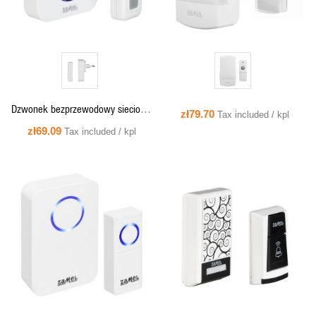
Dzwonek bezprzewodowy sieciowy
zł79.70
Tax included / kpl
ROCK ST-970
zł69.09
Tax included / kpl
QUICK VIEW
QUICK VIEW