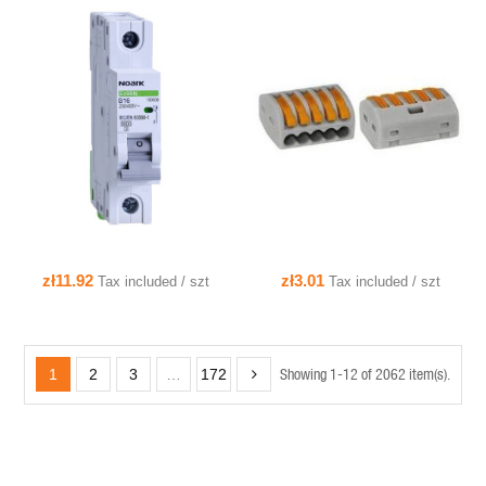
QUICK VIEW
QUICK VIEW
zł11.92
zł3.01
Tax included / szt
Tax included / szt
Showing 1-12 of 2062 item(s).
1
2
3
…
172