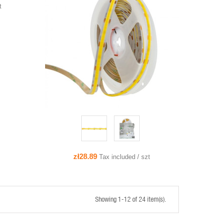
t
QUICK VIEW
ADD TO CART
zł28.89
Tax included / szt
Showing 1-12 of 24 item(s).