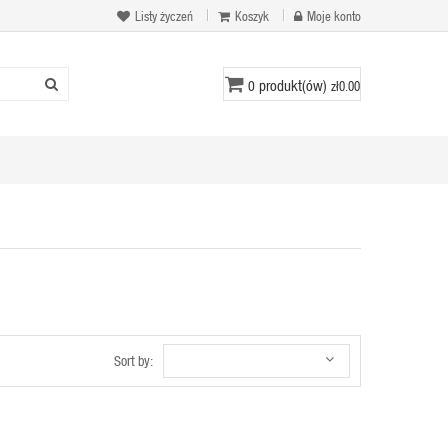
Listy życzeń
Koszyk
Moje konto
produkt(ów)
0
zł0.00
Sort by: