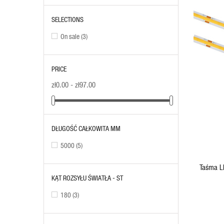
SELECTIONS
On sale
(3)
PRICE
zł0.00 - zł97.00
ADD TO CART
DŁUGOŚĆ CAŁKOWITA MM
5000
(5)
Taśma L
KĄT ROZSYŁU ŚWIATŁA - ST
100lm/W 
180
(3)