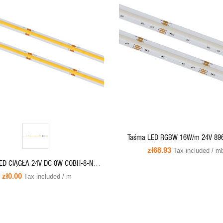
QUICK VIEW
QUICK VIEW
ADD TO CART
Taśma LED RGBW 16W/m 24V 89
kolorowa + biała-neutralna COB-8
zł68.93
Tax included / m
24
24V DC 8W COBH-8-NW-
24-30M BIAŁA neutralna 4000K Ra90
zł0.00
Tax included / m