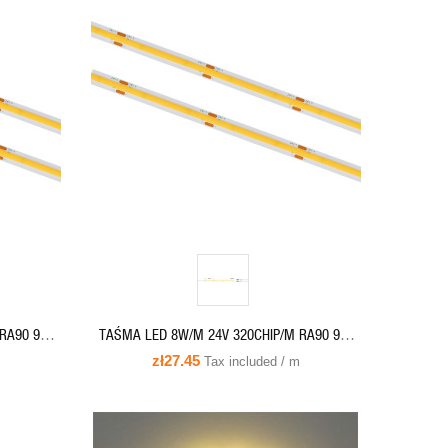
QUICK VIEW
ADD TO CART
RA90 90-
TAŚMA LED 8W/M 24V 320CHIP/M RA90 90-
czna IP66
100LM/W biała-ciepła hermetyczna I066 COB-
zł27.45
Tax included / m
320-66-WW-24