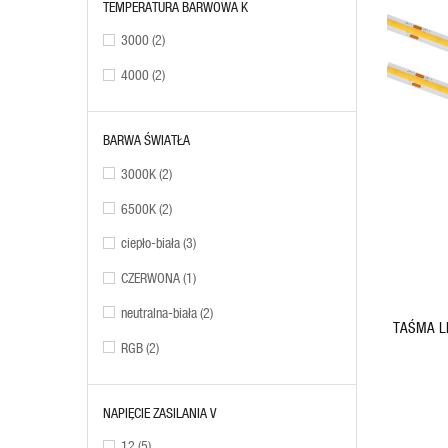
TEMPERATURA BARWOWA K
3000
(2)
4000
(2)
BARWA ŚWIATŁA
3000K
(2)
ADD TO CART
6500K
(2)
ciepło-biała
(3)
CZERWONA
(1)
neutralna-biała
(2)
TAŚMA LED CIĄGŁA 
RGB
(2)
NAPIĘCIE ZASILANIA V
12
(5)