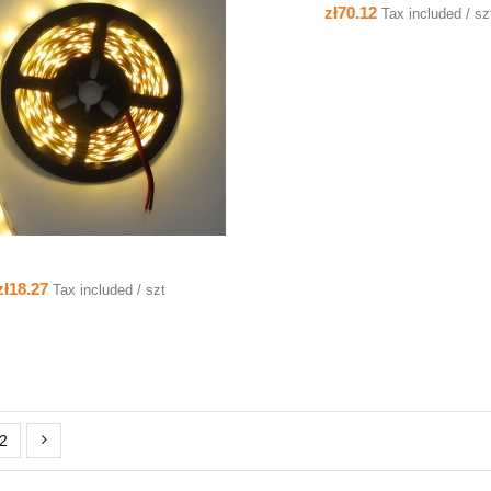
SALE
zł70.12
Tax included / sz
QUICK VIEW
zł18.27
Tax included / szt
2