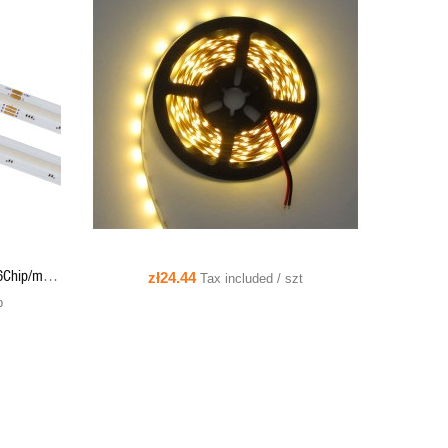
QUICK VIEW
ADD TO CART
6Chip/m
zł24.44
Tax included / szt
96-RGBNW-
b