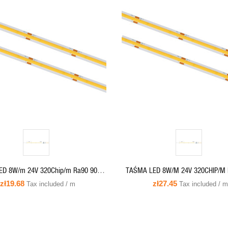
QUICK VIEW
QUICK VIEW
ADD TO CART
ED 8W/m 24V 320Chip/m Ra90 90-
TAŚMA LED 8W/M 24V 320CHIP/M 
biała-neutralna hermetyczna COB-
100LM/W biała-neutralna hermety
zł19.68
zł27.45
Tax included / m
Tax included / m
320-CW-24
COB-320-66-NW-24