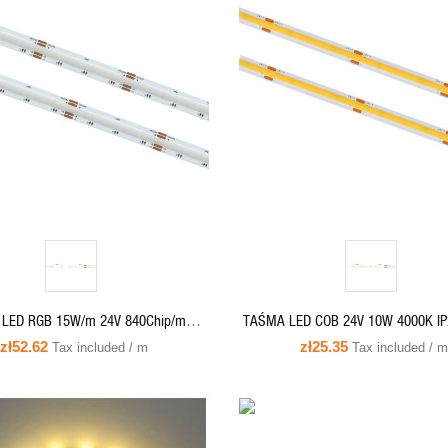
QUICK VIEW
QUICK VIEW
ADD TO CART
QUICK VIEW
 LED RGB 15W/m 24V 840Chip/m
TAŚMA LED COB 24V 10W 4000K I
kolorowa COB-840-RGB-24
RA90 8MM biała-neutralna COB-4
zł52.62
zł25.35
Tax included / m
Tax included / m
ADD TO CART