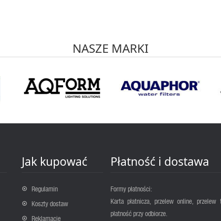
NASZE MARKI
Jak kupować
Płatność i dostawa
Regulamin
Formy płatności:
Karta płatnicza, przelew online, przelew 
Koszty dostaw
płatność przy odbiorze.
Reklamacje