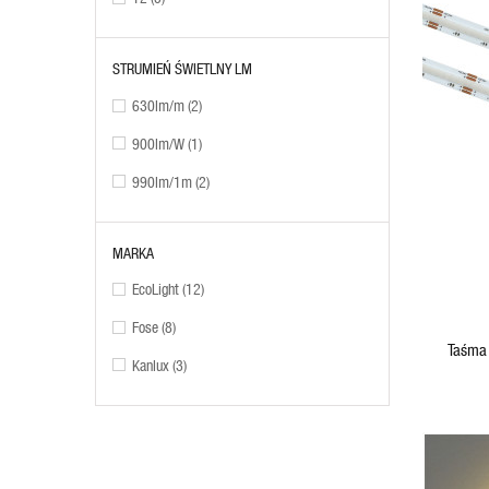
STRUMIEŃ ŚWIETLNY LM
630lm/m
(2)
900lm/W
(1)
990lm/1m
(2)
ADD TO CART
MARKA
EcoLight
(12)
Fose
(8)
Taśma
Kanlux
(3)