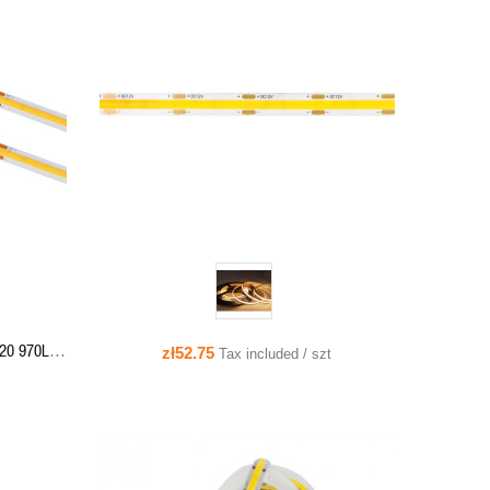
QUICK VIEW
ADD TO CART
P20 970LM
zł52.75
Tax included / szt
80-NW-24