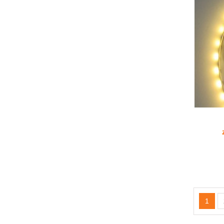
ADD TO CART
1