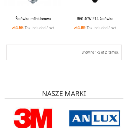
Żarówka reflektorowa
R50 40W E14 żarówka
wysokotemperaturowa R39 30W
reflektorowa Bellight / Patron (+)
zł4.55
zł4.69
Tax included / szt
Tax included / szt
E14
Showing 1-2 of 2 item(s).
NASZE MARKI