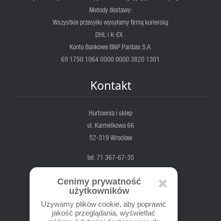
Metody dostawy:
Wszystkie przesyłki wysyłamy firmą kurierską
DHL i K-EX .
Konto Bankowe BNP Paribas S.A.
69 1750 1064 0000 0000 3820 1301
Kontakt
Hurtownia i sklep
ul. Karmelkowa 66
52-319 Wrocław
tel: 71 367-67-35
fortis@fortis.wroc.pl
Cenimy prywatność
pn-pt. 7:00 - 17:00
użytkowników
sob. 8:00 - 14:00
Używamy plików cookie, aby poprawić
jakość przeglądania, wyświetlać