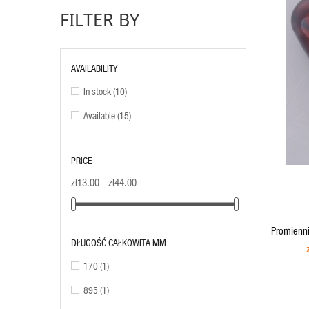
FILTER BY
AVAILABILITY
In stock
(10)
Available
(15)
ADD TO CART
PRICE
zł13.00 - zł44.00
Promienn
DŁUGOŚĆ CAŁKOWITA MM
170
(1)
895
(1)