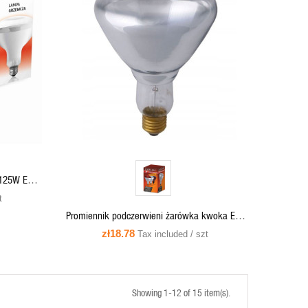
QUICK VIEW
ADD TO CART
 125W E27
t
Promiennik podczerwieni żarówka kwoka E27
250W PRO-1190 Helios
zł18.78
Tax included / szt
Showing 1-12 of 15 item(s).