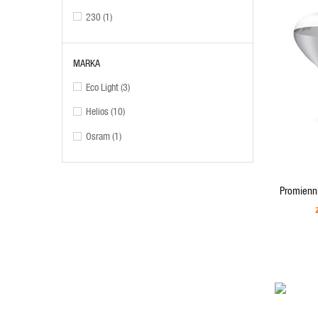
230
(1)
MARKA
Eco Light
(3)
Helios
(10)
Osram
(1)
ADD TO CART
Promienn
ADD TO CART