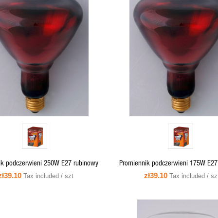
QUICK VIEW
QUICK VIEW
ADD TO CART
ik podczerwieni 250W E27 rubinowy
Promiennik podczerwieni 175W E27
zł39.10
zł39.10
Tax included / szt
Tax included / sz