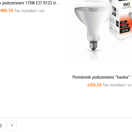
k podczerwieni 175W E27 R123 clear
IR1 - PRO-1988 Helios
zł60.74
Tax included / szt
QUICK VIEW
ADD TO CART
Promiennik podczerwieni "kwoka"
R125 clear - PR01 INQ
zł15.14
Tax included / sz
2