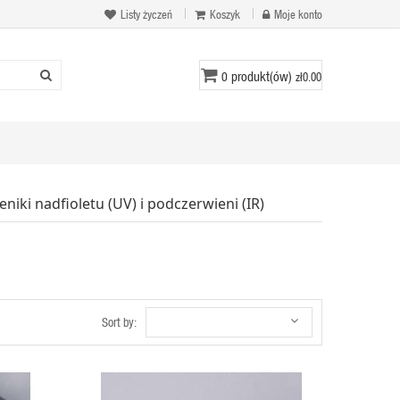
Listy życzeń
Koszyk
Moje konto
produkt(ów)
0
zł0.00
niki nadfioletu (UV) i podczerwieni (IR)
Sort by: