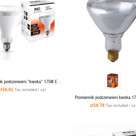
QUICK VIEW
QUICK VIEW
ADD TO CART
QUICK VIEW
ik podczerwieni "kwoka" 175W E27
R125 clear - PR03 INQ
zł16.61
Tax included / szt
Promiennik podczerwieni kwoka 1
PRO-1988 Helios
zł18.78
Tax included / sz