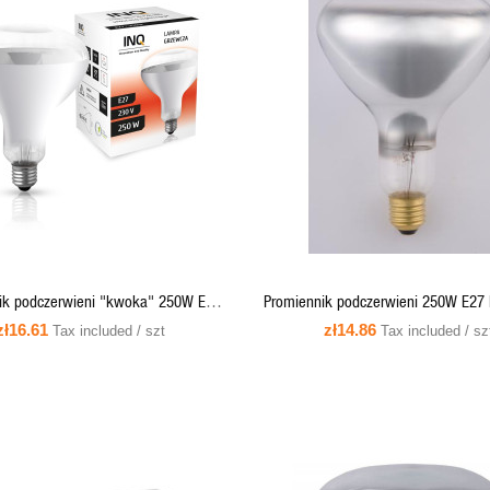
QUICK VIEW
QUICK VIEW
ADD TO CART
ik podczerwieni "kwoka" 250W E27
Promiennik podczerwieni 250W E27 
R125 clear - PR04 INQ
IR1 - PRO-1384 Helios
zł16.61
zł14.86
Tax included / szt
Tax included / sz