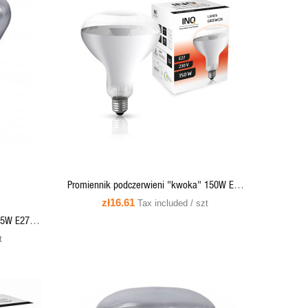
QUICK VIEW
ADD TO CART
Promiennik podczerwieni "kwoka" 150W E27
R125 clear - PR02 INQ
zł16.61
Tax included / szt
75W E27 -
t