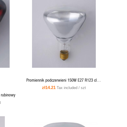
QUICK VIEW
ADD TO CART
Promiennik podczerwieni 150W E27 R123 clear
IR1 - PRO-1862 Helios
zł14.21
Tax included / szt
 rubinowy
t