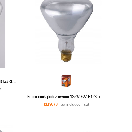
QUICK VIEW
ADD TO CART
R123 clear
t
Promiennik podczerwieni 125W E27 R123 clear
IR1 - PRO-2007 Helios
zł19.73
Tax included / szt