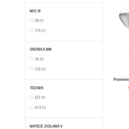
MOC W
30
(1)
175
(1)
ŚREDNICA MM
ADD TO CART
26
(1)
125
(1)
Promienn
TRZONEK
E27
(1)
G13
(1)
NAPIĘCIE ZASILANIA V