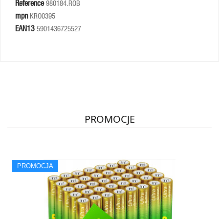
Reference
980184.ROB
mpn
KRO0395
EAN13
5901436725527
PROMOCJE
PROMOCJA
QUICK VIEW