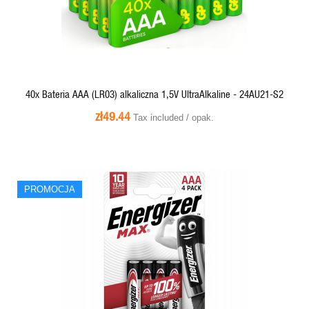
40x Bateria AAA (LR03) alkaliczna 1,5V UltraAlkaline - 24AU21-S2
zł49.44
Tax included / opak.
PROMOCJA
PROMOCJA
QUICK VIEW