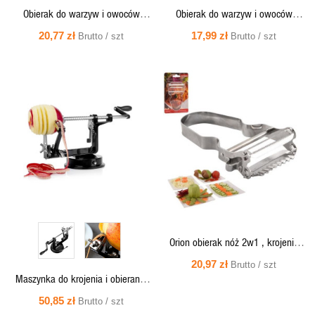
Obierak do warzyw i owoców
Obierak do warzyw i owoców
metalowy pionowy LUXY 17cm -
stalowy podwójny 11,5 cm - Orion
20,77 zł
17,99 zł
Brutto / szt
Brutto / szt
Orion 140775
140755
SZYBKI
SZYBKI
PODGLĄD
PODGLĄD
Orion obierak nóż 2w1 , krojenie
plastró z wzorem , inox , 5x11,5cm
20,97 zł
Brutto / szt
140756 [144340]
Maszynka do krojenia i obierania
jabłek, stalowa - 125705 Orion
50,85 zł
Brutto / szt