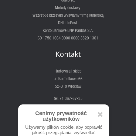
Metody dostawy:
Wszystkie przesyłki wysyłamy firmą kurierską
DHL i InPost.
Konto Bankowe BNP Paribas S.A.
69 1750 1064 0000 0000 3820 1301
Kontakt
Hurtownia i sklep
ul. Karmelkowa 66
52-319 Wrocław
tel: 71 367-67-35
fortis@fortis.wroc.pl
Cenimy prywatność
pn-pt. 7:00 - 16:00
użytkowników
sobota nieczynne
Używamy plików cookie, aby poprawić
jakość przeglądania, wyświetlać