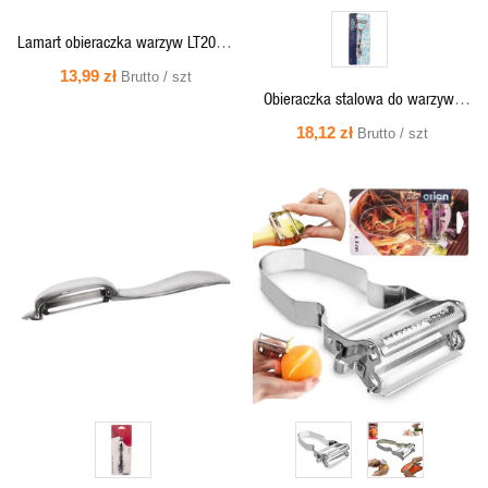
Lamart obieraczka warzyw LT2095,
17cm , metal [289134]
13,99 zł
Brutto / szt
Obieraczka stalowa do warzyw i
owoców LUXY 17cm - 140776
18,12 zł
Brutto / szt
Orion
SZYBKI
SZYBKI
PODGLĄD
PODGLĄD