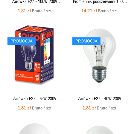
Żarówka E27 - 100W 230V
Promiennik podczerwieni 150W
WYSOKOTEMPERATUROWA SOLEO
E27 R123 clear IR1 - PRO-1862
1,81 zł
14,21 zł
Brutto / szt
Brutto / szt
Helios
SZYBKI
SZYBKI
PROMOCJA
PROMOCJA
PODGLĄD
PODGLĄD
Żarówka E27 - 75W 230V
Żarówka E27 - 40W 230V
WYSOKOTEMPERATUROWA SOLEO
WYSOKOTEMPERATUROWA SOLEO
1,81 zł
1,81 zł
Brutto / szt
Brutto / szt