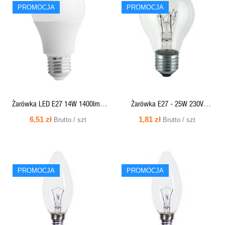
SZYBKI
SZYBKI
PROMOCJA
PROMOCJA
PODGLĄD
PODGLĄD
Żarówka LED E27 14W 1400lm -
Żarówka E27 - 25W 230V
230V 3000K (ciepło-biała) - LED-
WYSOKOTEMPERATUROWA SOLEO
6,51 zł
1,81 zł
Brutto / szt
Brutto / szt
3008 HELIOS
SZYBKI
SZYBKI
PROMOCJA
PROMOCJA
PODGLĄD
PODGLĄD