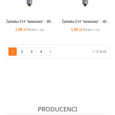
Żarówka E14 "świecowa" - 60W
Żarówka E14 "świecowa" - 40W
230V wysokotemperaturowa
230V wysokotemperaturowa
1,88 zł
1,88 zł
Brutto / szt
Brutto / szt
SOLEO
SOLEO
1-12 of 45
1
2
3
4
PRODUCENCI