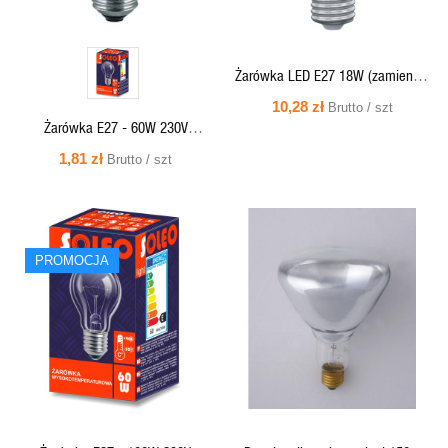
Żarówka LED E27 18W (zamiennik
120W) 2000lm - 230V 3000K
10,28 zł
Brutto / szt
(ciepło-biała) - LED-2955 HELIOS
Żarówka E27 - 60W 230V
WYSOKOTEMPERATUROWA SOLEO
1,81 zł
Brutto / szt
SZYBKI
SZYBKI
PROMOCJA
PODGLĄD
PODGLĄD