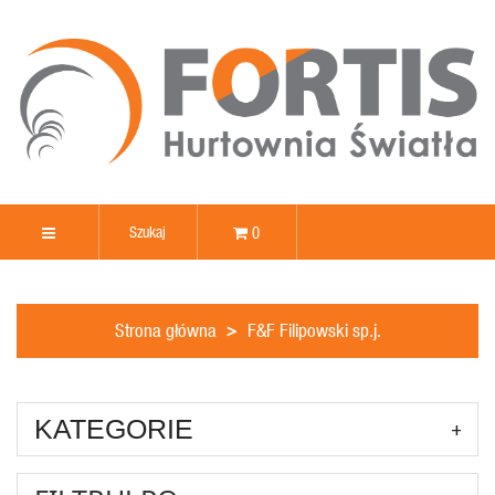
0
Strona główna
F&F Filipowski sp.j.
KATEGORIE