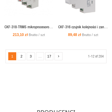
CKF-318-TRMS mikroprocesorowy
CKF-316 czujnik kolejności i zaniku
czujnik kolejności i zaniku faz, z
faz, montaz na szynie DIN
213,10 zł
89,48 zł
Brutto / szt
Brutto / szt
regulowanym dolnym i górnym
progiem napięciowym
1-12 of 204
1
2
3
…
17