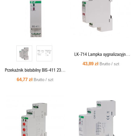
PODGLĄD
PODGLĄD
LK-714 Lampka sygnalizacyjna
zasilania-dustanowa 130÷260V
43,89 zł
Brutto / szt
Przekaźnik bistabilny BIS-411 230V
16A, montaż na szynie DIN, F&F
64,77 zł
Brutto / szt
SZYBKI
SZYBKI
PODGLĄD
PODGLĄD