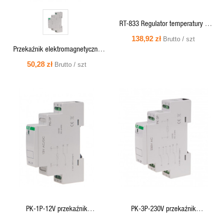
RT-833 Regulator temperatury z
regulacją prędkości obrotowej
138,92 zł
Brutto / szt
wentylatora montaż na szynie DIN
Przekaźnik elektromagnetyczny
styk: 1NO/NC 230V AC
PK-1P 230V
50,28 zł
Brutto / szt
SZYBKI
SZYBKI
PODGLĄD
PODGLĄD
PK-1P-12V przekaźnik
PK-3P-230V przekaźnik