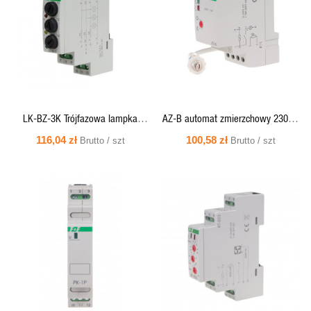
PODGLĄD
PODGLĄD
LK-BZ-3K Trójfazowa lampka
AZ-B automat zmierzchowy 230V z
kontrolna z zabezpieczeniem
zewnętrzną sondą hermetyczną
116,04 zł
100,58 zł
Brutto / szt
Brutto / szt
(żółta-czerwona-zielona)
SZYBKI
SZYBKI
PODGLĄD
PODGLĄD