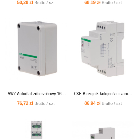
elektromagnetyczny
elektromagnetyczny PK-3P 230V
50,28 zł
68,19 zł
Brutto / szt
Brutto / szt
SZYBKI
SZYBKI
PODGLĄD
PODGLĄD
AWZ Automat zmierzchowy 16A
CKF-B czujnik kolejności i zaniku
230V (z wewnętrznym czujnikiem
faz, montaż na szynie DIN
76,72 zł
86,94 zł
Brutto / szt
Brutto / szt
światłoczułym)
SZYBKI
SZYBKI