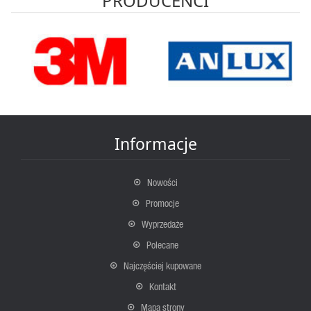
PRODUCENCI
Informacje
Nowości
Promocje
Wyprzedaże
Polecane
Najczęściej kupowane
Kontakt
Mapa strony