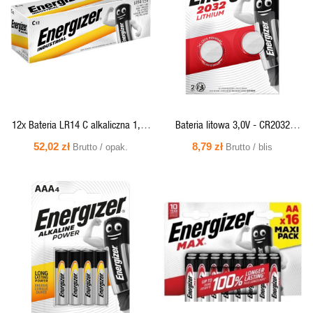
PODGLĄD
PODGLĄD
12x Bateria LR14 C alkaliczna 1,5V
Bateria litowa 3,0V - CR2032
- INDUSTRIAL Energizer
Energizer (cena za 2 szt.)
52,02 zł
8,79 zł
Brutto / opak.
Brutto / blis
SZYBKI
SZYBKI
PODGLĄD
PODGLĄD