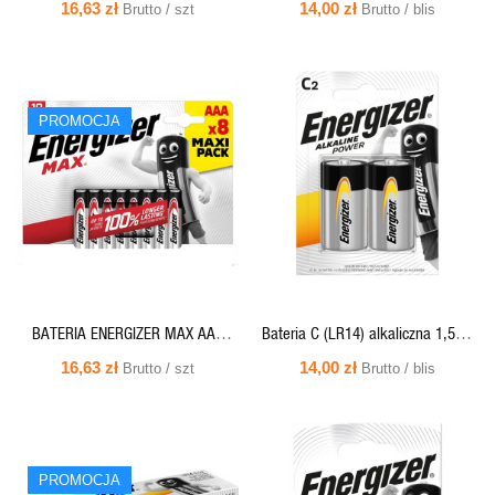
Energizer MAX (blister 8 szt.)
ALKALINE POWER 522 Energizer
16,63 zł
14,00 zł
Brutto / szt
Brutto / blis
SZYBKI
SZYBKI
PROMOCJA
PODGLĄD
PODGLĄD
BATERIA ENERGIZER MAX AAA
Bateria C (LR14) alkaliczna 1,5V -
LR03 /8 eco
ALKALINE POWER E93 Energizer
16,63 zł
14,00 zł
Brutto / szt
Brutto / blis
(cena za blist.2 szt.)
SZYBKI
SZYBKI
PROMOCJA