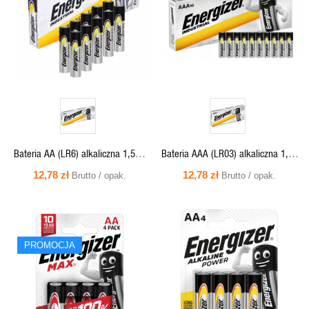
PODGLĄD
PODGLĄD
Bateria AA (LR6) alkaliczna 1,5V -
Bateria AAA (LR03) alkaliczna 1,5V
Industrial Energizer (cena za 10
- Industrial Energizer (cena za 10
12,78 zł
12,78 zł
Brutto / opak.
Brutto / opak.
szt.)
szt.)
SZYBKI
SZYBKI
PROMOCJA
PODGLĄD
PODGLĄD