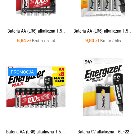
Bateria AA (LR6) alkaliczna 1,5V
Bateria AA (LR6) alkaliczna 1,5V -
MAX Energizer (blister 4 szt.)
ALKALINE POWER E91 Energizer
6,84 zł
9,80 zł
Brutto / blis4
Brutto / blis
(cena za blist.4 szt.)
SZYBKI
SZYBKI
PROMOCJA
PODGLĄD
PODGLĄD
Bateria AA (LR6) alkaliczna 1,5V -
Bateria 9V alkaliczna - 6LF22