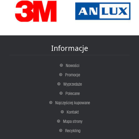
Informacje
Nowości
Promocje
Wyprzedaże
Polecane
Najczęściej kupowane
Kontakt
Mapa strony
Recykling