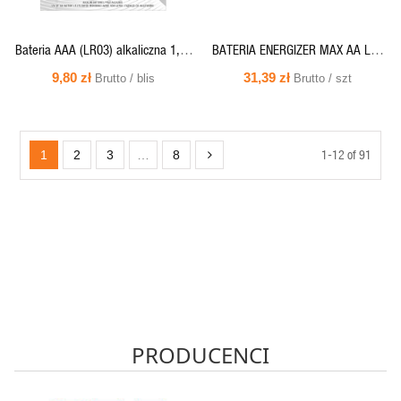
Bateria AAA (LR03) alkaliczna 1,5V
BATERIA ENERGIZER MAX AA LR6
- ALKALINE POWER E92 Energizer
/16 eco
9,80 zł
31,39 zł
Brutto / blis
Brutto / szt
(cena za blist.4 szt.)
1-12 of 91
1
2
3
…
8
PRODUCENCI