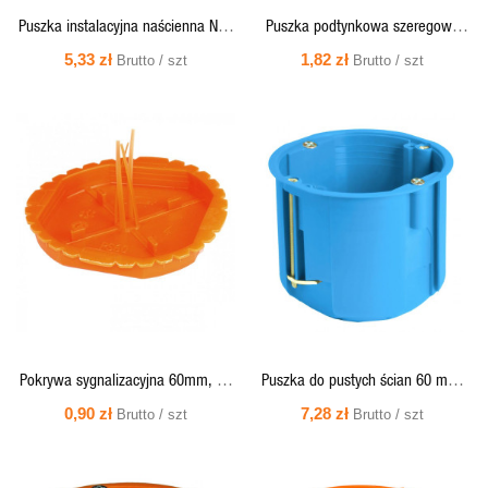
Puszka instalacyjna naścienna NS5
Puszka podtynkowa szeregowa
FASTBOX&HOOK szary 35360102
S60DFw głeboka z wkrętami
5,33 zł
1,82 zł
Brutto / szt
Brutto / szt
SIMET
60mm
SZYBKI
SZYBKI
PODGLĄD
PODGLĄD
Pokrywa sygnalizacyjna 60mm, do
Puszka do pustych ścian 60 mm,
puszek podtynkowych - PS60
głęboka, łączona - PV60D Simet
0,90 zł
7,28 zł
Brutto / szt
Brutto / szt
Simet