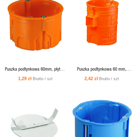
SZYBKI
SZYBKI
PODGLĄD
PODGLĄD
Puszka podtynkowa 60mm, płytka,
Puszka podtynkowa 60 mm,
z wkrętami, pomarańczowa -
szeregowa, ekstra - głęboka 80
1,29 zł
2,42 zł
Brutto / szt
Brutto / szt
Z60KFw Simet
mm, z wkrętami - S60GFw Simet
SZYBKI
SZYBKI
PODGLĄD
PODGLĄD