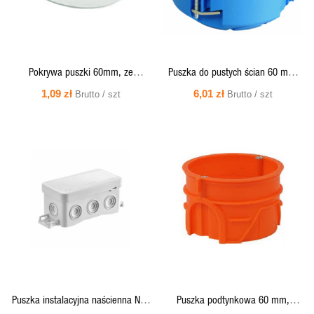
Pokrywa puszki 60mm, ze
Puszka do pustych ścian 60 mm,
skrzydełkami rozporowymi - WS60
łączona - PV60K Simet
1,09 zł
6,01 zł
Brutto / szt
Brutto / szt
Simet
SZYBKI
SZYBKI
PODGLĄD
PODGLĄD
Puszka instalacyjna naścienna NS8
Puszka podtynkowa 60 mm,