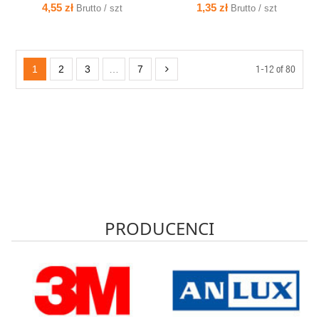
FASTBOX&HOOK szary 35357102
płytka, łączona, z wkrętami,
4,55 zł
1,35 zł
Brutto / szt
Brutto / szt
SIMET
pomarańczowa - ZZ60KFw Simet
1-12 of 80
1
2
3
…
7
PRODUCENCI