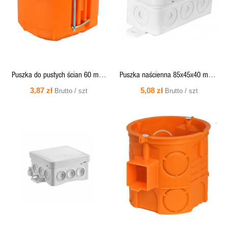
Puszka do pustych ścian 60 mm,
Puszka naścienna 85x45x40 mm z
płytka, pomarańczowa - P60KF
dławicą zintegrowaną,
3,87 zł
5,08 zł
Brutto / szt
Brutto / szt
Simet
samozatrzaskowa, seria Fastbox -
N8w Simet
SZYBKI
SZYBKI
PODGLĄD
PODGLĄD