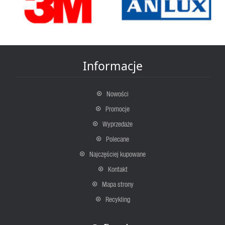
Informacje
Nowości
Promocje
Wyprzedaże
Polecane
Najczęściej kupowane
Kontakt
Mapa strony
Recykling