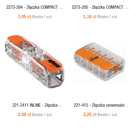
2273-204 - Złączka COMPACT do
2273-205 - Złączka COMPACT do
puszek instalacyjnych, 4x2,5mm
puszek instalacyjnych, 5x2,5mm
1,05 zł
1,16 zł
Brutto / szt
Brutto / szt
(przeźr./czerwona) WAGO
(przeźr./zółte) WAGO
SZYBKI
SZYBKI
PODGLĄD
PODGLĄD
221-2411 INLINE - Złączka
221-415 - Złączka uniwersalna
instalacyjna 0,2-4,0mm2 DR/LIN 1
COMPACT 5x0,2-4mm DR/LIN
2,08 zł
3,25 zł
Brutto / szt
Brutto / szt
tor WAGO
(przeźr./pomarańcz) WAGO