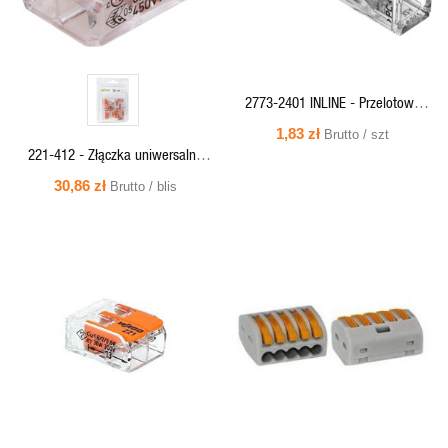
2773-2401 INLINE - Przelotowa
złączka instalacyjna do przewodów
1,83 zł
Brutto / szt
sztywnych 1 tor maks. 4mm2
221-412 - Złączka uniwersalna
COMPACT 2x0,2-4mm DR/LIN
30,86 zł
Brutto / blis
(blister 16 szt.)
SZYBKI
SZYBKI
PODGLĄD
PODGLĄD