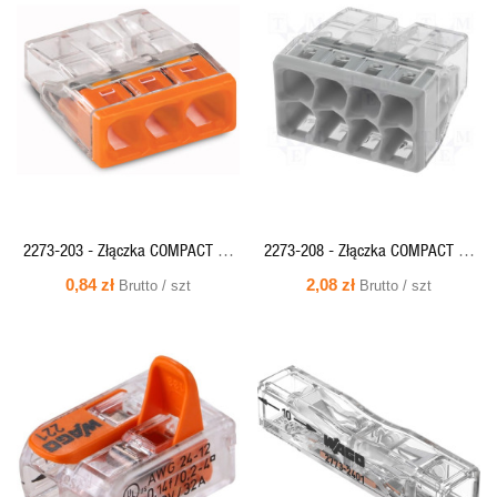
SZYBKI
SZYBKI
PODGLĄD
PODGLĄD
2273-203 - Złączka COMPACT do
2273-208 - Złączka COMPACT do
puszek instalacyjnych, 3x0,5-
puszek instalacyjnych, 8x0,5-
0,84 zł
2,08 zł
Brutto / szt
Brutto / szt
2,5mm (przeźr./pomarancz.) WAGO
2,5mm drut
SZYBKI
SZYBKI
PODGLĄD
PODGLĄD