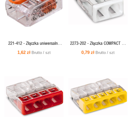
221-412 - Złączka uniwersalna
2273-202 - Złączka COMPACT do
COMPACT 2x0,2-4mm DR/LIN
puszek instalacyjnych, 2x0,5-
1,62 zł
0,79 zł
Brutto / szt
Brutto / szt
(przeźr./pomarańcz) WAGO
2,5mm (przeźr./białe) WAGO
SZYBKI
SZYBKI
PODGLĄD
PODGLĄD