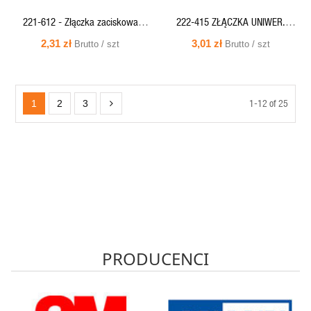
221-612 - Złączka zaciskowa
222-415 ZŁĄCZKA UNIWER.
COMPACT 2x0,5-6 mm
5X4MM DR/LIN WAGO
2,31 zł
3,01 zł
Brutto / szt
Brutto / szt
(przeźr./pomarańcz) WAGO
1-12 of 25
1
2
3
PRODUCENCI