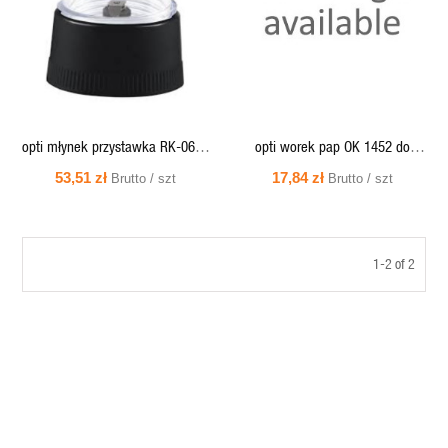
opti młynek przystawka RK-0652
opti worek pap OK 1452 do
(do sokowir. 0655) [455884]
odkurzacza 1600 [808881]
53,51 zł
17,84 zł
Brutto / szt
Brutto / szt
1-2 of 2