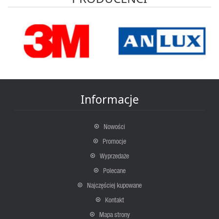
Informacje
Nowości
Promocje
Wyprzedaże
Polecane
Najczęściej kupowane
Kontakt
Mapa strony