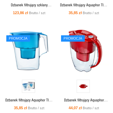
Dzbanek filtrujący szklany
Dzbanek filtrujący Aquaphor TIME
Aquaphor Glass 2,5l z wkładem
szary 2,5l + 1 wkład B100-25
123,86 zł
35,85 zł
Brutto / szt
Brutto / szt
Maxfor+ MG, biały
SZYBKI
SZYBKI
PROMOCJA
PROMOCJA
PODGLĄD
PODGLĄD
Dzbanek filtrujący Aquaphor TIME
Dzbanek filtrujący Aquaphor
niebieski 2,5l + 1 wkład B100-25
Amethyst 2,8l czerwony +1 wkład
35,85 zł
44,07 zł
Brutto / szt
Brutto / szt
B100-25