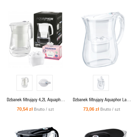
SZYBKI
SZYBKI
PODGLĄD
PODGLĄD
Dzbanek filtrujący 4,2L Aquaphor
Dzbanek filtrujący Aquaphor Lago
ONYX + 1 wkład Maxfor+, biały
3,8L biały + wkład Maxfor
70,54 zł
73,06 zł
Brutto / szt
Brutto / szt