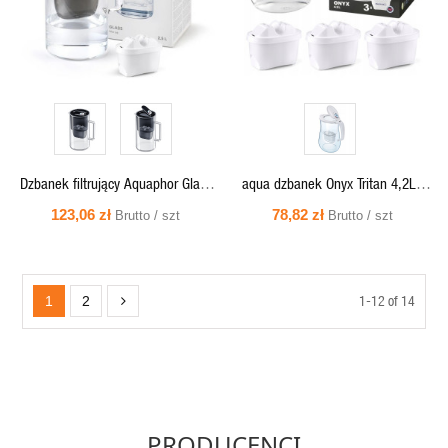
Dzbanek filtrujący Aquaphor Glass
aqua dzbanek Onyx Tritan 4,2L ,
szklany czarny + wkład Maxfor Mg
wskaźnik , 3 wkłady B100-25 MG+
123,06 zł
78,82 zł
Brutto / szt
Brutto / szt
2,5 L
, biały [014173] (+)
1-12 of 14
1
2
PRODUCENCI