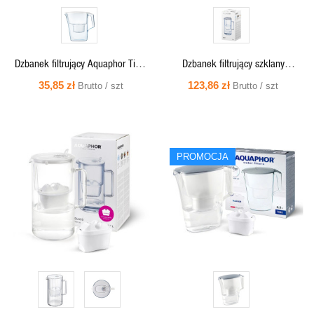
Dzbanek filtrujący Aquaphor Time
Dzbanek filtrujący szklany
2,5L biały + wkład Maxfor B100-25
Aquaphor Glass 2,5l z wkładem
35,85 zł
123,86 zł
Brutto / szt
Brutto / szt
Maxfor+ MG, szary
SZYBKI
SZYBKI
PROMOCJA
PODGLĄD
PODGLĄD