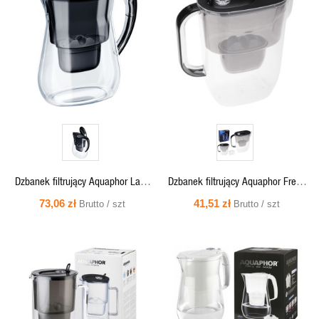
SZYBKI
SZYBKI
PODGLĄD
PODGLĄD
Dzbanek filtrujący Aquaphor Lago
Dzbanek filtrujący Aquaphor Fresh
3,8L czarny + wkład Maxfor
3,2L, czarny, do lodówki, z
73,06 zł
41,51 zł
Brutto / szt
Brutto / szt
wkładem B100-25
SZYBKI
SZYBKI
PODGLĄD
PODGLĄD