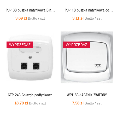
PU-13B puszka natynkowa Bingo
PU-11B puszka natynkowa do
do gniazd, podwójna
łaczników Bingo
3,69 zł
3,11 zł
Brutto / szt
Brutto / szt
SZYBKI
SZYBKI
WYPRZEDAŻ
WYPRZEDAŻ
PODGLĄD
PODGLĄD
GTP-24B Gniazdo podtynkowe
WPT-6B ŁĄCZNIK ZWIERNY
telefoniczne podwójne 2xRJ-11,
ŚWIATŁO BIAŁY BINGO
18,79 zł
7,58 zł
Brutto / szt
Brutto / szt
białe BINGO