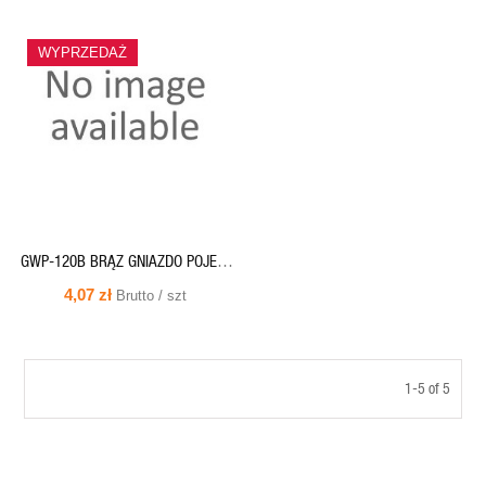
SZYBKI
WYPRZEDAŻ
PODGLĄD
GWP-120B BRĄZ GNIAZDO POJED.
B/UZ. BINGO
4,07 zł
Brutto / szt
1-5 of 5