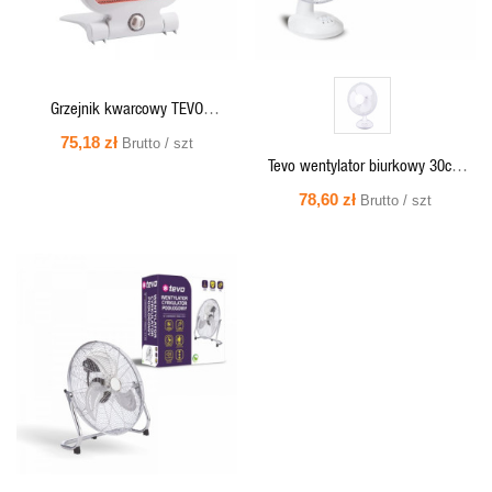
Grzejnik kwarcowy TEVO
400W/800W HTQ.01
75,18 zł
Brutto / szt
Tevo wentylator biurkowy 30cm
40W FAN2.B.01
78,60 zł
Brutto / szt
SZYBKI
PODGLĄD