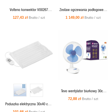
Volteno konwektor VO0267
Zestaw ogrzewania podłogowego
750/1250/2000W bez nawiewu
pod płytki - mata grzejna
127,43 zł
1 149,00 zł
Brutto / szt
Brutto / szt
jednostronnie zasilana TV TO 50,
170 W/m2, 4,0 m2, regulator TVT
30 BB
SZYBKI
SZYBKI
PODGLĄD
PODGLĄD
Tevo wentylator biurkowy 30cm
40W FAN2.B.31
72,88 zł
Brutto / szt
Poduszka elektryczna 30x40 cm -
ProfiCare PC-HK 3059
101,66 zł
Brutto / szt