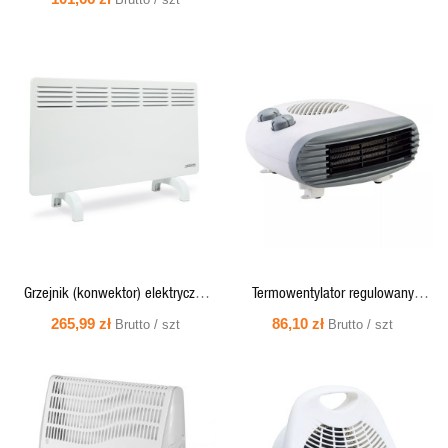
SZYBKI
SZYBKI
PODGLĄD
PODGLĄD
Grzejnik (konwektor) elektryczny
Termowentylator regulowany
1000W 49x40x6cm (wolonostojący
poziomy 1000W/2000W HTB.01
265,99 zł
86,10 zł
Brutto / szt
Brutto / szt
/ wiszący) - T17 PRO Thermoval
Tevo
SZYBKI
SZYBKI