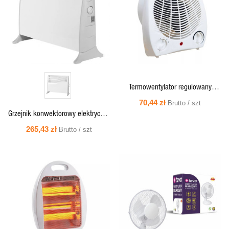
PODGLĄD
PODGLĄD
Termowentylator regulowany
pionowy 1000W/2000W HTA.01
70,44 zł
Brutto / szt
Tevo
Grzejnik konwektorowy elektryczny
BOY T2000, 2000W, biały,
265,43 zł
Brutto / szt
Thermoval
SZYBKI
SZYBKI
PODGLĄD
PODGLĄD