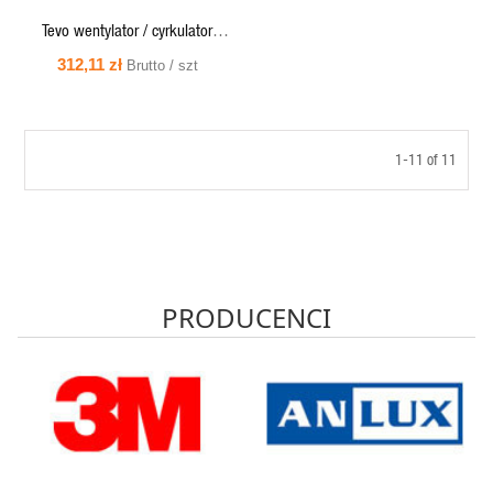
Tevo wentylator / cyrkulator
podłogowy 18" 120W chrom
312,11 zł
Brutto / szt
FAN3.A.05
1-11 of 11
PRODUCENCI